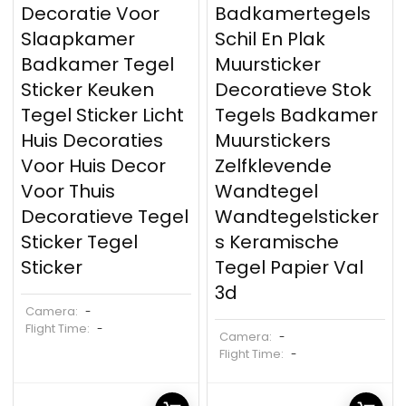
Decoratie Voor
Badkamertegels
Slaapkamer
Schil En Plak
Badkamer Tegel
Muursticker
Sticker Keuken
Decoratieve Stok
Tegel Sticker Licht
Tegels Badkamer
Huis Decoraties
Muurstickers
Voor Huis Decor
Zelfklevende
Voor Thuis
Wandtegel
Decoratieve Tegel
Wandtegelsticker
Sticker Tegel
s Keramische
Sticker
Tegel Papier Val
3d
Camera:
-
Flight Time:
-
Camera:
-
Flight Time:
-