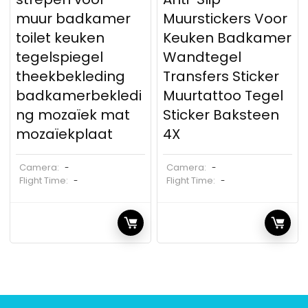
muur badkamer
Muurstickers Voor
toilet keuken
Keuken Badkamer
tegelspiegel
Wandtegel
theekbekleding
Transfers Sticker
badkamerbekledi
Muurtattoo Tegel
ng mozaïek mat
Sticker Baksteen
mozaïekplaat
4X
Camera:
Camera:
-
-
Flight Time:
Flight Time:
-
-