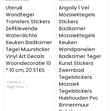
Uteruik
Angoily 1 Vel
Wandtegel
Mozaïektegels
Transfers Stickers
Stickers
Zelfklevende
Badkamer
Waterdichte
Mozaïektegels
Keuken Badkamer
Keuken
Tegel Muursticker
Wandpanelen
Vinyl Art Decals
Badkamer Tegel
Woondecoratie 10
Kunst Stickers
* 10 cm, 20 STKS
Zwembad
Tegelstickers
Camera:
-
Mozaïek
Flight Time:
-
Tegelstickers
Huishouden Pvc
Binnenmuur