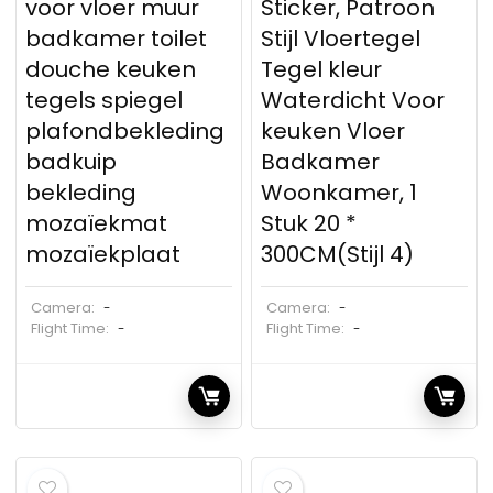
voor vloer muur
Sticker, Patroon
badkamer toilet
Stijl Vloertegel
douche keuken
Tegel kleur
tegels spiegel
Waterdicht Voor
plafondbekleding
keuken Vloer
badkuip
Badkamer
bekleding
Woonkamer, 1
mozaïekmat
Stuk 20 *
mozaïekplaat
300CM(Stijl 4)
Camera:
Camera:
-
-
Flight Time:
Flight Time:
-
-