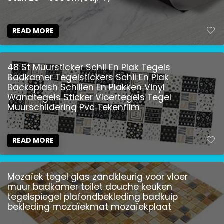
READ MORE
48 St Muursticker Schil En Plak Tegels
Badkamer Tegelstickers Schil En Plak
Backsplash Schillen En Plakken Vinyl
Wandtegels Sticker Vloertegels Tegel
Muurschildering Pvc Tekenfilm
READ MORE
Mozaïek tegel glas zandkleurig voor vloer
muur badkamer toilet douche keuken
tegelspiegel plafondbekleding badkuip
bekleding mozaïekmat mozaïekplaat