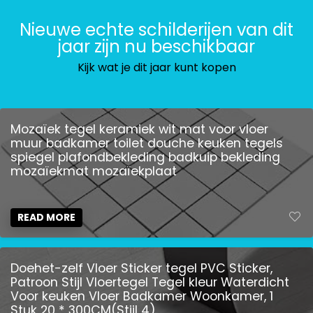
Nieuwe echte schilderijen van dit
jaar zijn nu beschikbaar
Kijk wat je dit jaar kunt kopen
Mozaïek tegel keramiek wit mat voor vloer
muur badkamer toilet douche keuken tegels
spiegel plafondbekleding badkuip bekleding
mozaïekmat mozaïekplaat
READ MORE
Doehet-zelf Vloer Sticker tegel PVC Sticker,
Patroon Stijl Vloertegel Tegel kleur Waterdicht
Voor keuken Vloer Badkamer Woonkamer, 1
Stuk 20 * 300CM(Stijl 4)