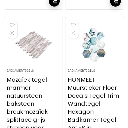
BADKAMERTEGELS
BADKAMERTEGELS
Mozaïek tegel
HONMEET
marmer
Muursticker Floor
natuursteen
Decals Tegel Trim
baksteen
Wandtegel
breukmozaïek
Hexagon
splitface grijs
Badkamer Tegel
strepen voor
Anti-Slip