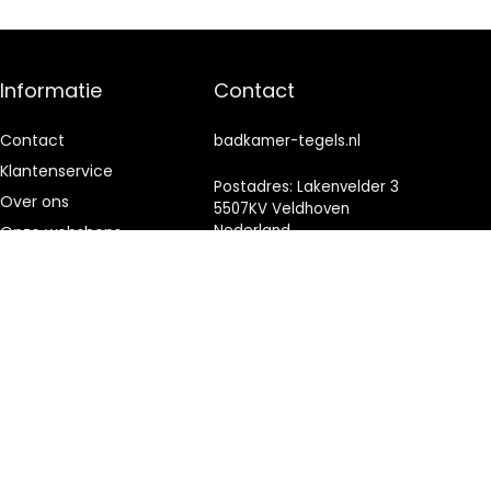
Informatie
Contact
Contact
badkamer-tegels.nl
Klantenservice
Postadres: Lakenvelder 3
Over ons
5507KV Veldhoven
Nederland
Onze webshops
Vacature
KVK: 88360687
Blogs
E-mail:
info@badkamer-
Privacybeleid
tegels.nl
Adverteren