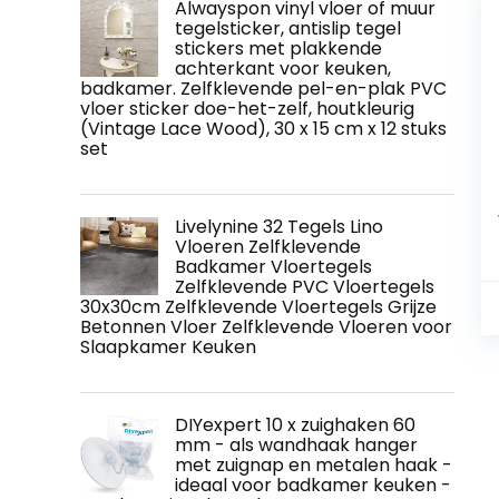
Alwayspon vinyl vloer of muur
tegelsticker, antislip tegel
stickers met plakkende
achterkant voor keuken,
badkamer. Zelfklevende pel-en-plak PVC
vloer sticker doe-het-zelf, houtkleurig
(Vintage Lace Wood), 30 x 15 cm x 12 stuks
set
Livelynine 32 Tegels Lino
Vloeren Zelfklevende
Badkamer Vloertegels
Zelfklevende PVC Vloertegels
30x30cm Zelfklevende Vloertegels Grijze
Betonnen Vloer Zelfklevende Vloeren voor
Slaapkamer Keuken
DIYexpert 10 x zuighaken 60
mm - als wandhaak hanger
met zuignap en metalen haak -
ideaal voor badkamer keuken -