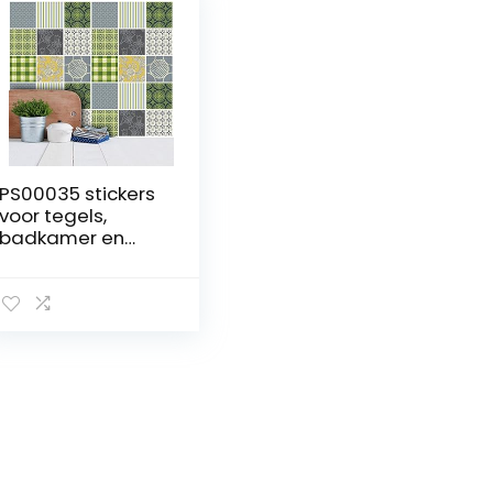
PS00035 stickers
voor tegels,
badkamer en
keuken, 12 stuks, 15
x 15 cm,
wanddecoratie
van PVC,
waterbestendig,
mozaïek,
betonstijl,
Azulejos