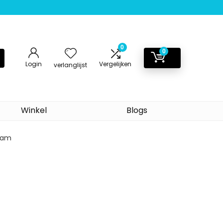
0
0
Login
Vergelijken
verlanglijst
Winkel
Blogs
gram