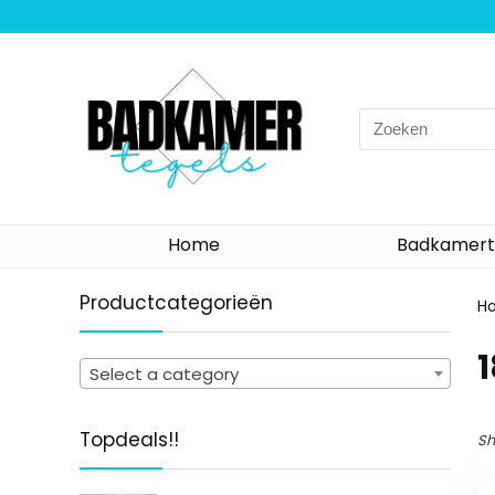
Search
for:
Home
Badkamert
Productcategorieën
H
‎
Select a category
Topdeals!!
Sh