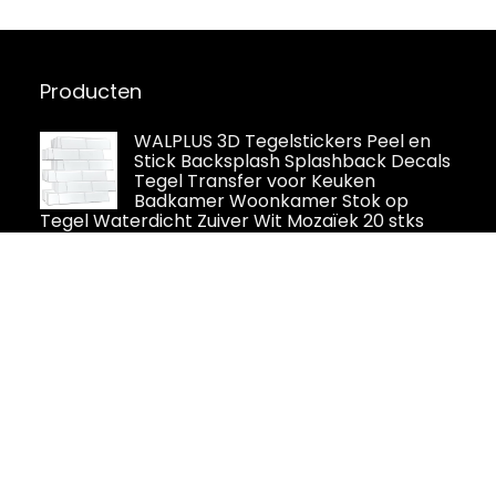
Producten
WALPLUS 3D Tegelstickers Peel en
Stick Backsplash Splashback Decals
Tegel Transfer voor Keuken
Badkamer Woonkamer Stok op
Tegel Waterdicht Zuiver Wit Mozaïek 20 stks
15,4 x 30,5 cm
Alwayspon vinyl vloer of muur
tegelsticker, antislip tegel stickers
met plakkende achterkant voor
keuken, badkamer. Zelfklevende
pel-en-plak PVC vloer sticker doe-het-zelf,
houtkleurig (Vintage Lace Wood), 30 x 15 cm x
12 stuks set