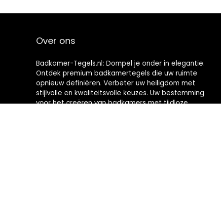
Over ons
Badkamer-Tegels.nl: Dompel je onder in elegantie.
Ontdek premium badkamertegels die uw ruimte
opnieuw definiëren. Verbeter uw heiligdom met
stijlvolle en kwaliteitsvolle keuzes. Uw bestemming
voor het creëren van badkamers met tijdloze
verfijning.