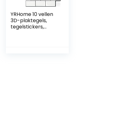
YRHome 10 vellen
3D-plaktegels,
tegelstickers,
zelfklevende
keukentegelsticker
s, 3D, wit,
backsplash-tegels,
30 x 30 cm,
waterdicht, metro
tegelfolie,
tegeldecoratie,
badkamer