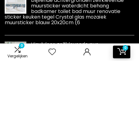
blijvende achtergronden zelfklevende
muursticker waterdicht behang
badkamer toilet bad muur renovatie
sticker keuken tegel Crystal glas mozaïek
muursticker blauw 20x20cm (6
Vinylvloer, zelfklevende pvc-
0
0
vloerbedekking, tegels, waterdicht, voor
badkamer, hal, slaapkamer, woonkamer,
Vergelijken
30 cm x 15 cm x 1,0 mm, 10 tegels
Informatie
Contact
Klantenservice