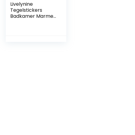
Livelynine
Tegelstickers
Badkamer Marmer
Zelfklevende Tegel
Keuken Groen
Waterdichte
Zelfklevende Tegel
Keukenmuur
Galaxy Zeshoekige
Muurtegel
Zelfklevende
Badkamer
30.5×30.5CM
Tegelsticker 4
Stuks