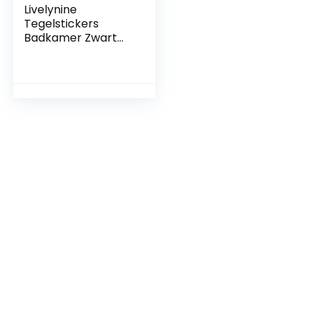
Livelynine
Tegelstickers
Badkamer Zwart
30.5×30.5CM
Zelfklevende
Tegels Keuken
Zwart Zelfklevende
Tegels Keukenmuur
Zwart Waterdicht
Tegelfolie
Keukenmuurtegels
Zelfklevend
Visgraat, 4 stuks