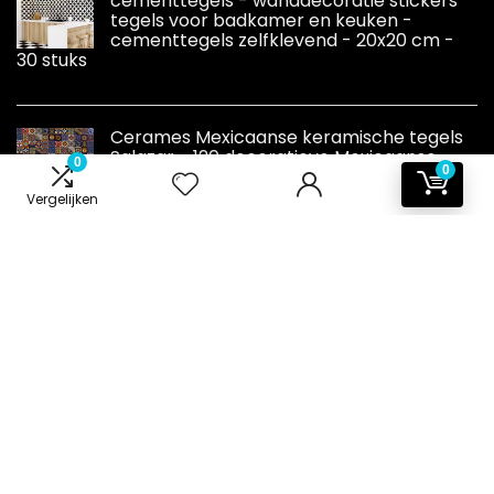
cementtegels - wanddecoratie stickers
tegels voor badkamer en keuken -
cementtegels zelfklevend - 20x20 cm -
30 stuks
Cerames Mexicaanse keramische tegels
Salazar - 120 decoratieve Mexicaanse
0
0
mozaïektegels voor badkamer, keuken,
douche, trappen, keukenachterwand |
Vergelijken
keramische mozaïektegels 5x5 cm
Informatie
Contact
Klantenservice