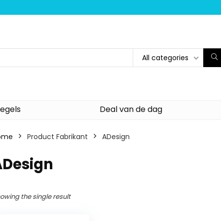
All categories
egels
Deal van de dag
ome
Product Fabrikant
‎ADesign
ADesign
owing the single result