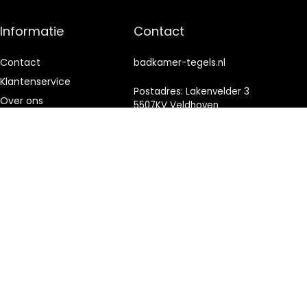
Informatie
Contact
Contact
badkamer-tegels.nl
Klantenservice
Postadres: Lakenvelder 3
Over ons
5507KV Veldhoven
Nederland
Onze webshops
Vacature
KVK: 88360687
Blogs
E-mail:
info@badkamer-
Privacybeleid
tegels.nl
Adverteren