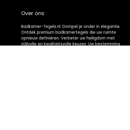
Over ons
Badkamer-Tegels.nl: Dompel je onder in elegantie.
Ontdek premium badkamertegels die uw ruimte
opnieuw definiëren. Verbeter uw heiligdom met
stijlvolle en kwaliteitsvolle keuzes. Uw bestemming
voor het creëren van badkamers met tijdloze
verfijning.