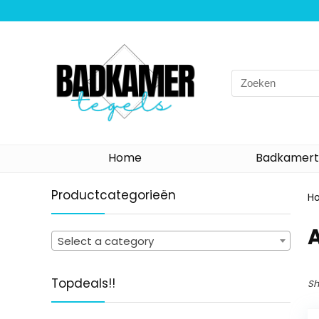
Search
for:
Home
Badkamert
Productcategorieën
H
‎
Select a category
Topdeals!!
Sh