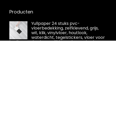
Producten
Yullpaper 24 stuks pvc-
vloerbedekking, zelfklevend, grijs,
wit, klik, vinylvloer, houtlook,
waterdicht, tegelstickers, vloer voor
badkamer, keuken, zelfklevende tegels, vloer,
wit, vinyl laminaat,
DriSubt Keuken Tegel Stickers Muur
Tegel Transfers Sticker Zelfklevende
Tegel Stickers voor Keuken
Woonkamer Badkamer Decor
(Zwart Grijs, 48 stuks)