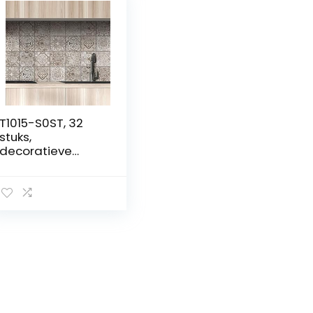
T1015-S0ST, 32
stuks,
decoratieve
tegelstickers voor
badkamer en
keuken,
designstickers,
afpellen en
opplakken,
zelfklevende
verwijderbare
tegels voor
huisdecoratie,
backsplash voor