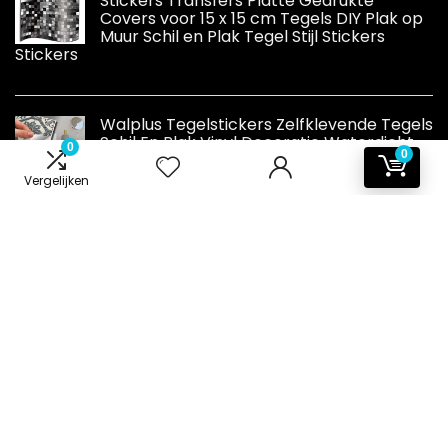
Stickers Transfers Platte Gedrukte
Covers voor 15 x 15 cm Tegels DIY Plak op
Muur Schil en Plak Tegel Stijl Stickers
Stickers
Walplus Tegelstickers Zelfklevende Tegels
Schil En Plak Vinyl Decoratie Waterdicht
0
0
Keuken Vloer Badkamer Woonkamer Kast
Vintage Blauw Azulejo 24 Stks 15 Cm
Vergelijken
Crème Grijs
Informatie
Contact
Klantenservice