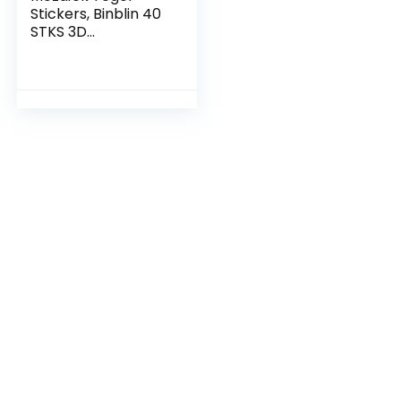
Stickers, Binblin 40
STKS 3D
Zelfklevende
Wandtegels Stick
On Wandtegel Peel
En Stick Voor
Badkamer Keuken
Home Decor
Zelfklevend (10 x 10
cm)