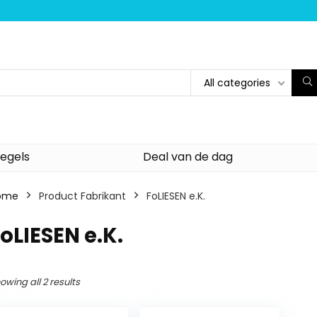
All categories
egels
Deal van de dag
ome
Product Fabrikant
‎FoLIESEN e.K.
FoLIESEN e.K.
owing all 2 results