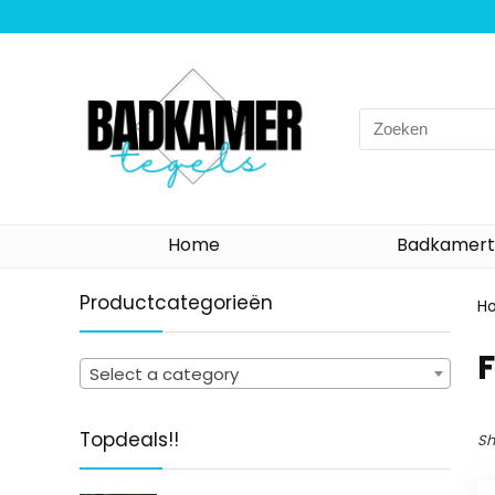
Search
for:
Home
Badkamert
Productcategorieën
H
‎
Select a category
Topdeals!!
Sh