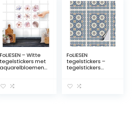
FoLIESEN – Witte
FoLIESEN
tegelstickers met
tegelstickers –
aquarelbloemen
tegelstickers
voor badkamer.
badkamer –
keuken.
tegelsticker
badkamer –
keuken –
tegelfolie
Orientalische
zelfklevend – 9
Azulejos – 16
zelfklevende
plaktegels.:15×20
tegels. 15 x 20 cm
cm / 16-tlg. Set
– wit glanzend