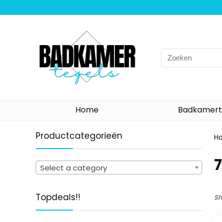
Search
for:
Home
Badkamert
Productcategorieën
H
‎
Select a category
Topdeals!!
Sh