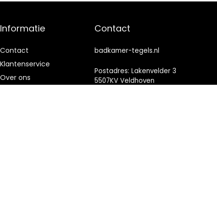
Informatie
Contact
Contact
badkamer-tegels.nl
Klantenservice
Postadres: Lakenvelder 3
Over ons
5507KV Veldhoven
Nederland
Onze webshops
Vacature
KVK: 88360687
Blogs
E-mail:
info@badkamer-
Privacybeleid
tegels.nl
Adverteren