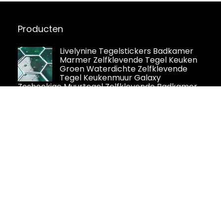
Producten
Livelynine Tegelstickers Badkamer
Marmer Zelfklevende Tegel Keuken
Groen Waterdichte Zelfklevende
Tegel Keukenmuur Galaxy
Zeshoekige Muurtegel Zelfklevende Badkamer
30.5x30.5CM Tegelsticker 4 Stuks
DOITOOL 24 Stuks Muursticker
Schillen En Plakken Behang Schil En
Plak Schil En Plak Tegelstickers
Badkamer Backsplash Tegel Schil En
Plak Werkbladen Pvc Anti-vettig
Keukenbenodigdheden