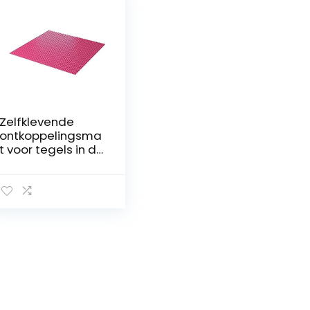
Zelfklevende
ontkoppelingsma
t voor tegels in de
badkamer,
douche, terras,
serre, 1 m²