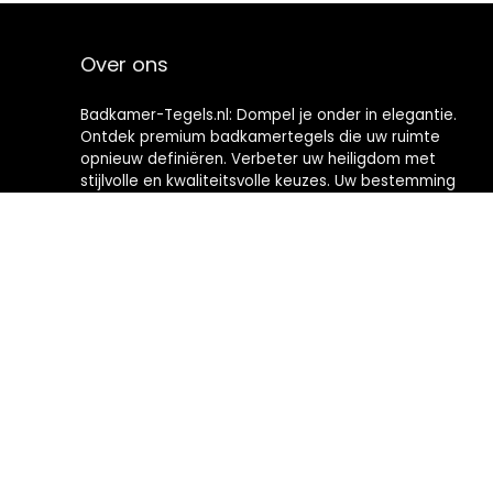
Over ons
Badkamer-Tegels.nl: Dompel je onder in elegantie.
Ontdek premium badkamertegels die uw ruimte
opnieuw definiëren. Verbeter uw heiligdom met
stijlvolle en kwaliteitsvolle keuzes. Uw bestemming
voor het creëren van badkamers met tijdloze
verfijning.