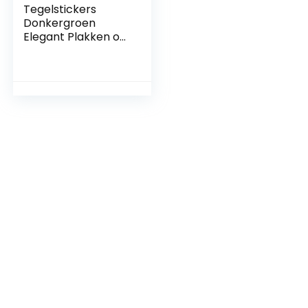
Tegelstickers
Donkergroen
Elegant Plakken op
Tegels PVC
Zelfklevende
Muurtegels
Hittebestendige
Peel and Stick
Vloertegels Keuken
Tegel Stickers
Badkamer
Zelfklevende
Tegels voor Muren
24 stuks