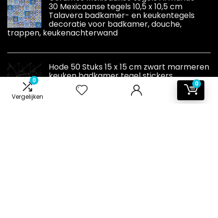
30 Mexicaanse tegels 10,5 x 10,5 cm
Talavera badkamer- en keukentegels
decoratie voor badkamer, douche,
trappen, keukenachterwand
Hode 50 Stuks 15 x 15 cm zwart marmeren
keuken badkamer tegel stickers.
0
Zelfklevende behang muurtegels.
0
Plakkende plastic achterkant, opplak
Vergelijken
muurtegels. Vinyl pel en plak tegel stickers.
waterdichte oliebestendige DIY doe-het-zelf
Informatie
Contact