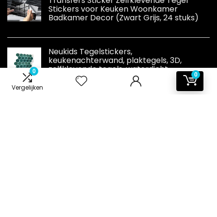
Transfers Sticker Zelfklevende Tegel
Stickers voor Keuken Woonkamer
Badkamer Decor (Zwart Grijs, 24 stuks)
Neukids Tegelstickers,
keukenachterwand, plaktegels, 3D,
zelfklevende tegels, waterdicht,
0
0
oliebestendig, keuken, badkamer,
bijkeuken, campers, decoratieve tegels, 10 stuks,
Vergelijken
smaragdgroen
Informatie
Contact
Klantenservice