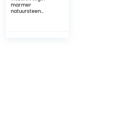
marmer
natuursteen
baksteen
breukmozaïek
splitface grijs
strepen voor muur
badkamer toilet
keuken
tegelspiegel
theekbekleding
badkamerbekledin
g mozaïek mat
mozaïekplaat