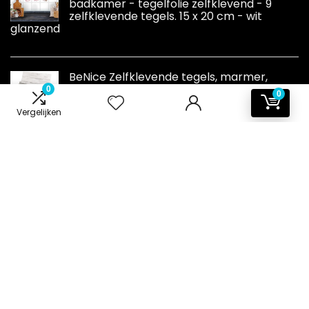
badkamer - tegelfolie zelfklevend - 9
zelfklevende tegels. 15 x 20 cm - wit
glanzend
BeNice Zelfklevende tegels, marmer,
stickers, spatwand voor keuken en
0
0
badkamer, afzonderlijke tegels, groot, 16
Vergelijken
stuks, roestgrijs
Informatie
Contact
Klantenservice
Over ons