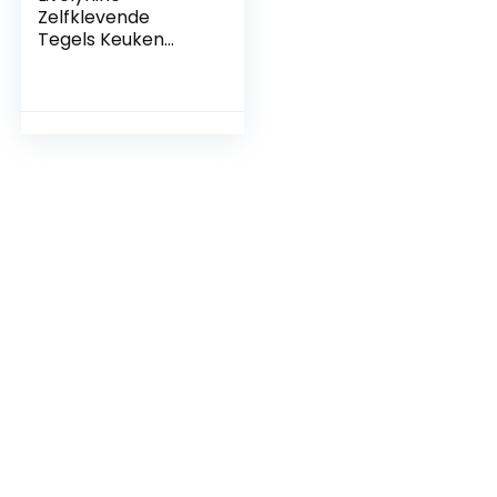
Zelfklevende
Tegels Keuken
Beige 3D
Waterdichte
Visschaal Tegel
Stickers Badkamer
30x30CM
Zelfklevende Tegel
Muur Badkamer
Tegels Zelfklevend
Beige Keuken
Backsplash, 4
Tegels