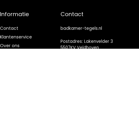
Informatie
Contact
Contact
badkamer-tegels.nl
Klantenservice
Postadres: Lakenvelder 3
Over ons
5507KV Veldhoven
Nederland
Onze webshops
Vacature
KVK: 88360687
Blogs
E-mail:
info@badkamer-
Privacybeleid
tegels.nl
Adverteren