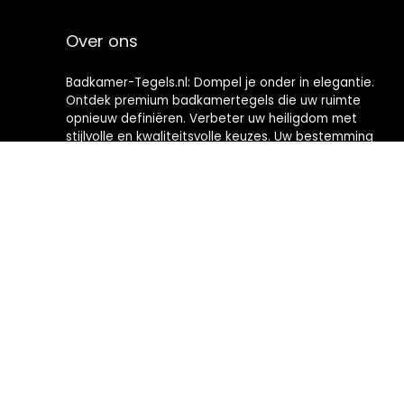
Over ons
Badkamer-Tegels.nl: Dompel je onder in elegantie.
Ontdek premium badkamertegels die uw ruimte
opnieuw definiëren. Verbeter uw heiligdom met
stijlvolle en kwaliteitsvolle keuzes. Uw bestemming
voor het creëren van badkamers met tijdloze
verfijning.