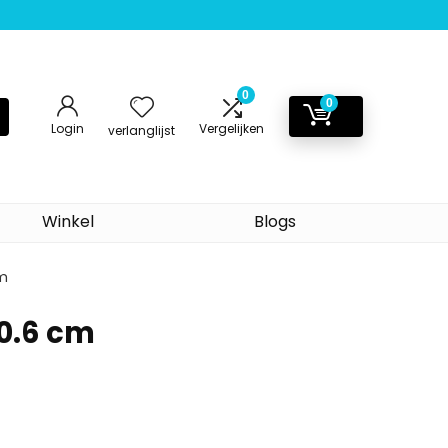
0
0
Login
Vergelijken
verlanglijst
Winkel
Blogs
cm
x0.6 cm