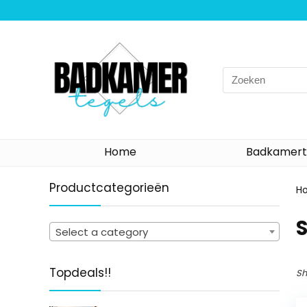
Search
for:
Home
Badkamert
Productcategorieën
H
‎
Select a category
Topdeals!!
Sh