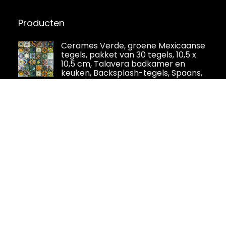
Producten
Cerames Verde, groene Mexicaanse
tegels, pakket van 30 tegels, 10,5 x
10,5 cm, Talavera badkamer en
keuken, Backsplash-tegels, Spaans,
Marokkaans, Azulejo-ontwerp
VEELIKE Houtlook vinyl vloer
zelfklevende PVC vloerbedekking
grijs vloertegels tegelstickers vloer
badkamer zelfklevende tegels vloer
keuken Venylvloerbedekking vinyl tegels
woonkamer 90 cm × 15 cm 36 stuks