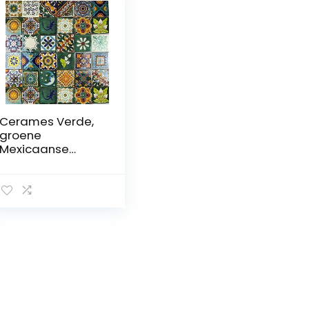
Cerames Verde,
groene
Mexicaanse
tegels, pakket
van 30 tegels, 10,5
x 10,5 cm,
Talavera
badkamer en
keuken,
Backsplash-
tegels, Spaans,
Marokkaans,
Azulejo-ontwerp