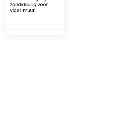
zandkleurig voor
vloer muur
badkamer toilet
douche keuken
tegelspiegel
plafondbekleding
badkuip bekleding
mozaïekmat
mozaïekplaat