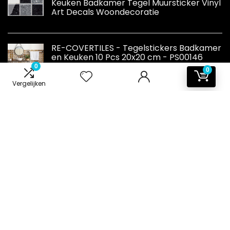
Keuken Badkamer Tegel Muursticker Vinyl
Art Decals Woondecoratie
RE-COVERTILES - Tegelstickers Badkamer
en Keuken 10 Pcs 20x20 cm - PS00146
Wanddecoratie van PVC Waterbestendig
0
0
Tegels Mozaïek Cementtegels in Azulejos-
Vergelijken
stijl
Informatie
Contact
Klantenservice
Over ons