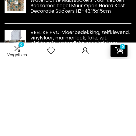
Waterdichte Muurstickers Voor Keuken
Badkamer Tegel Muur Open Haard Kast
Decoratie Stickers,HZ-43,15x15cm
VEELIKE PVC-vloerbedekking, zelfklevend,
vinylvloer, marmerlook, folie, wit,
plaktegels, waterdicht, tegelstickers,
0
0
vloer, keukentegels, venylvloeren,
badkamer, woonkamer, tegels, 30 cm x 30 cm, 12
Vergelijken
stuks
Informatie
Contact
Klantenservice