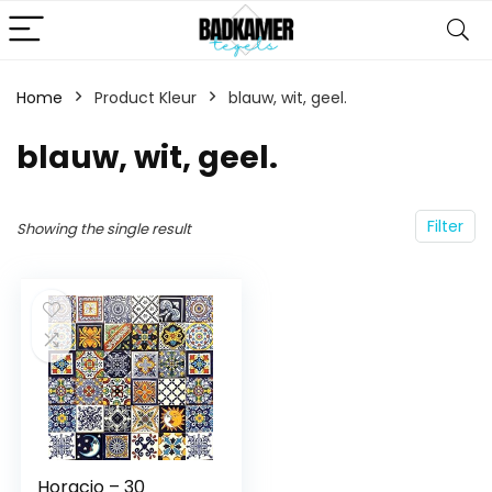
Home
Product Kleur
‎blauw, wit, geel.
‎blauw, wit, geel.
Filter
Showing the single result
Horacio – 30