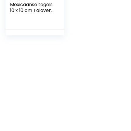
Mexicaanse tegels
10 x 10 cm Talavera
badkamer- en
keukentegels
decoratie voor
badkamer, douche,
trap,
keukenachterwand
, cementtegels,
Marokkaanse
ontwerpen