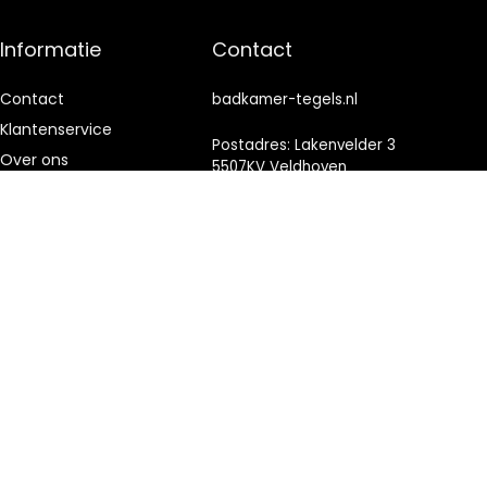
Informatie
Contact
Contact
badkamer-tegels.nl
Klantenservice
Postadres: Lakenvelder 3
Over ons
5507KV Veldhoven
Nederland
Onze webshops
Vacature
KVK: 88360687
Blogs
E-mail:
info@badkamer-
Privacybeleid
tegels.nl
Adverteren