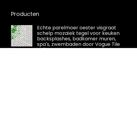
Producten
Echte parelmoer oester visgraat
schelp mozaïek tegel voor keuken
backsplashes, badkamer muren,
spa's, zwembaden door Vogue Tile
door Vogue Tile
LERANXIN 10 stuks tegelsticker,
keuken- en badkamersticker,
decoratieve stickers van
professioneel pvc-materiaal,
zelfklevende tegels kunnen worden gebruikt
voor hotels, badkamers en woonkamers