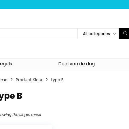
All categories
egels
Deal van de dag
ome
Product Kleur
‎type B
type B
owing the single result