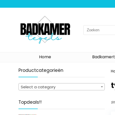
Search
for:
Home
Badkamert
Productcategorieën
H
‎
Select a category
Topdeals!!
Sh