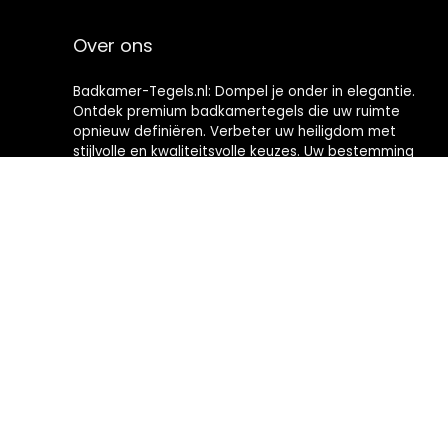
Over ons
Badkamer-Tegels.nl: Dompel je onder in elegantie.
Ontdek premium badkamertegels die uw ruimte
opnieuw definiëren. Verbeter uw heiligdom met
stijlvolle en kwaliteitsvolle keuzes. Uw bestemming
voor het creëren van badkamers met tijdloze
verfijning.