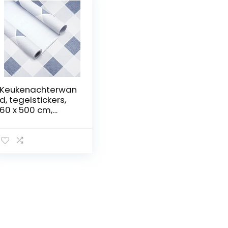
Keukenachterwan
d, tegelstickers,
60 x 500 cm,
mozaïektegels,
plakfolie,
tegelfolie,
zelfklevende
tegels voor
keuken,
badkamer, pvc,
meubels,
tegelfolie,
decoratiefolie,
type B