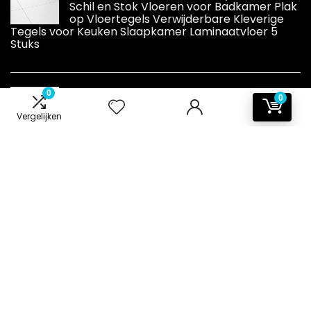
Schil en Stok Vloeren voor Badkamer Plak
op Vloertegels Verwijderbare Kleverige
Tegels voor Keuken Slaapkamer Laminaatvloer 5
Stuks
Vloer Afvoer 304 Rvs 11 X 11 Cm Badkamer
0
0
Tegel Insert Vierkante Douche Badkamer
Vloer Afvoer
Vergelijken
Informatie
Contact
Klantenservice
Over ons