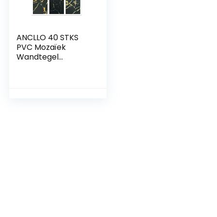
ANCLLO 40 STKS
PVC Mozaïek
Wandtegel
Transfers Stickers
Zelfklevende
Waterdichte
Keuken Badkamer
Tegel Muursticker
Vinyl Art Stickers
Woondecoratie 10 x
10 cm (zwart)