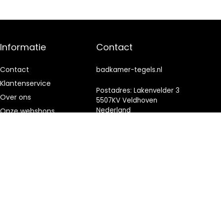
Informatie
Contact
Contact
badkamer-tegels.nl
Klantenservice
Postadres: Lakenvelder 3
Over ons
5507KV Veldhoven
Nederland
Onze webshops
Vacature
KVK: 88360687
Blogs
E-mail:
info@badkamer-
Privacybeleid
tegels.nl
Adverteren