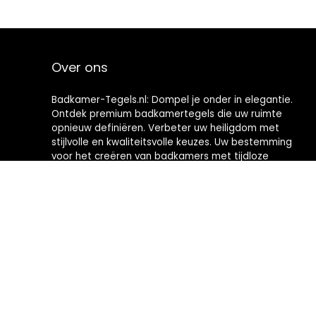
Over ons
Badkamer-Tegels.nl: Dompel je onder in elegantie.
Ontdek premium badkamertegels die uw ruimte
opnieuw definiëren. Verbeter uw heiligdom met
stijlvolle en kwaliteitsvolle keuzes. Uw bestemming
voor het creëren van badkamers met tijdloze
verfijning.