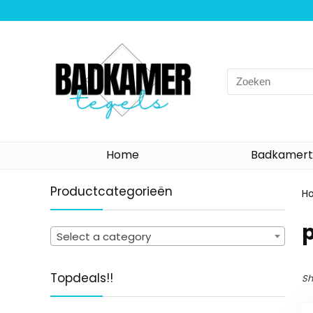
Search
for:
Home
Badkamert
Productcategorieën
H
‎
Select a category
Topdeals!!
Sh