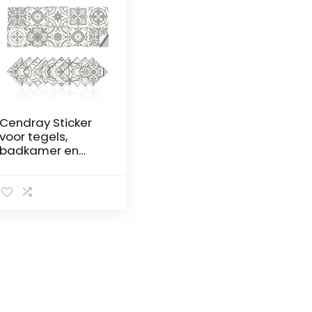
Cendray Sticker
voor tegels,
badkamer en
keuken, mozaïek,
waterdicht, pvc,
zelfklevend,
Marokkaanse stijl,
eenvoudige
keuken, stickers
voor badkamer,
knutselen (20,10 x
10 cm)