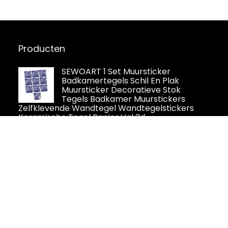
Producten
SEWOART 1 Set Muursticker
Badkamertegels Schil En Plak
Muursticker Decoratieve Stok
Tegels Badkamer Muurstickers
Zelfklevende Wandtegel Wandtegelstickers
Keramische Tegel Papier Val 3d
Bestine 72 stuks tegelstickers,
zelfklevende waterdichte
Marokkaanse keuken badkamer
vloer muur tegelsticker mozaïek
Victoriaanse retro stijl tegeloverdracht voor
woondecoraties (72 stuks, 10 x 10 cm)