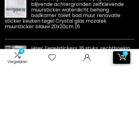
blijvende achtergronden zelfklevende
muursticker waterdicht behang
badkamer toilet bad muur renovatie
sticker keuken tegel Crystal glas mozaïek
muursticker blauw 20x20cm (6
Hiser Tegelstickers, 16 stuks, rechthoekig,
0
marmerpatroon, waterdicht,
0
oliebestendig, decoratieve zelfklevende
Vergelijken
wandtegel voor in de keuken, badkamer,
woonkamer, antraciet, 30 x 15 cm
Informatie
Contact