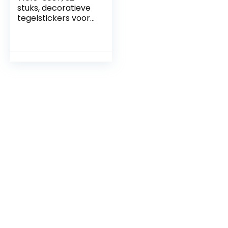
stuks, decoratieve
tegelstickers voor
badkamer en
keuken,
designstickers,
afpellen en
opplakken,
zelfklevende
verwijderbare
tegels voor
huisdecoratie,
backsplash voor
keuken