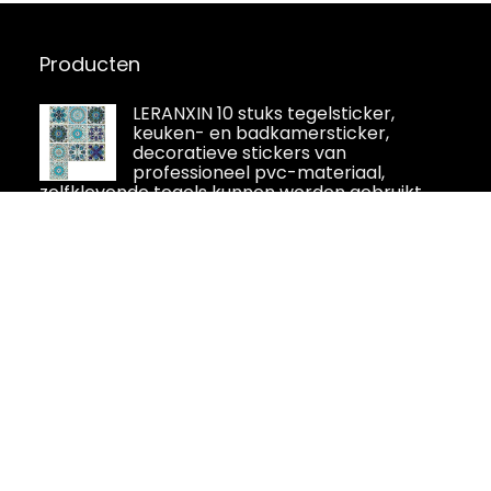
Producten
LERANXIN 10 stuks tegelsticker,
keuken- en badkamersticker,
decoratieve stickers van
professioneel pvc-materiaal,
zelfklevende tegels kunnen worden gebruikt
voor hotels, badkamers en woonkamers
Livelynine Tegelstickers Badkamer
Zwart Houtlook Zelfklevende Tegels
Keuken Achterwand 30.5x30.5CM
Zelfklevende Tegels Badkamer
Wand Waterdicht Vinyl Wandtegels
Zelfklevend Houtlook Zwart, 4 stuks