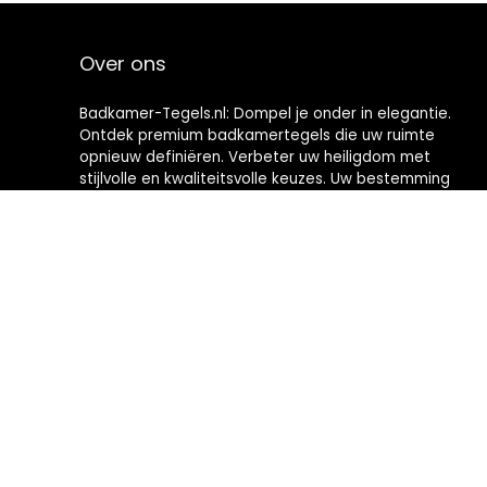
Over ons
Badkamer-Tegels.nl: Dompel je onder in elegantie.
Ontdek premium badkamertegels die uw ruimte
opnieuw definiëren. Verbeter uw heiligdom met
stijlvolle en kwaliteitsvolle keuzes. Uw bestemming
voor het creëren van badkamers met tijdloze
verfijning.