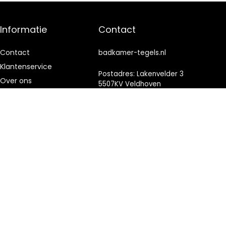
Informatie
Contact
Contact
badkamer-tegels.nl
Klantenservice
Postadres: Lakenvelder 3
Over ons
5507KV Veldhoven
Nederland
Onze webshops
Vacature
KVK: 88360687
Blogs
E-mail:
info@badkamer-
Privacybeleid
tegels.nl
Adverteren