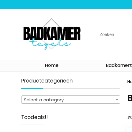
Search
for:
Home
Badkamert
Productcategorieën
H
‎
Select a category
Topdeals!!
Sh