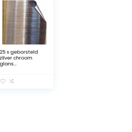
25 x geborsteld
zilver chroom
glans
tegelstickers voor
200mm x 200mm
/ 8 x 8 inch
keuken/badkame
r tegels,
waterdicht