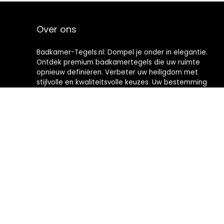
Over ons
Badkamer-Tegels.nl: Dompel je onder in elegantie.
Ontdek premium badkamertegels die uw ruimte
opnieuw definiëren. Verbeter uw heiligdom met
stijlvolle en kwaliteitsvolle keuzes. Uw bestemming
voor het creëren van badkamers met tijdloze
verfijning.