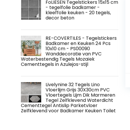
FoLIESEN Tegelstickers 15x15 cm
- tegelfolie badkamer -
kleeffolie keuken - 20 tegels,
decor beton
RE-COVERTILES - Tegelstickers
Badkamer en Keuken 24 Pcs
10x10 cm - PS00090
Wanddecoratie van PVC
Waterbestendig Tegels Mozaïek
Cementtegels in Azulejos-stijl
Livelynine 32 Tegels Lino
Vloerlijm Grijs 30X30cm PVC
Vloertegels Lijm Dik Marmeren
Tegel Zelfklevend Waterdicht
Cementtegel Antislip Parketvloer
Zelfklevend voor Badkamer Keuken Toilet