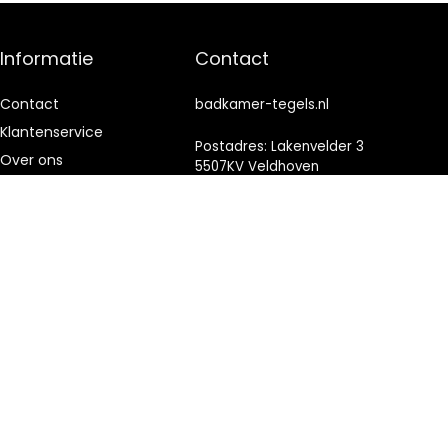
Informatie
Contact
Contact
badkamer-tegels.nl
Klantenservice
Postadres: Lakenvelder 3
Over ons
5507KV Veldhoven
Nederland
Onze webshops
Vacature
KVK: 88360687
Blogs
E-mail:
info@badkamer-
Privacybeleid
tegels.nl
Adverteren