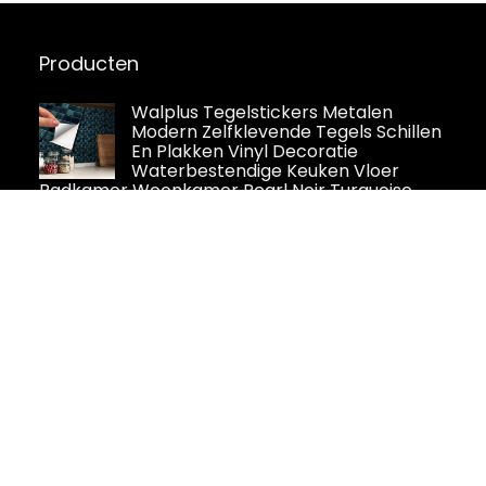
Producten
Walplus Tegelstickers Metalen
Modern Zelfklevende Tegels Schillen
En Plakken Vinyl Decoratie
Waterbestendige Keuken Vloer
Badkamer Woonkamer Pearl Noir Turquoise
Jewel Mozaïek 24Pcs 15Cm(6") Zwart
SEWOART 1 Set Muursticker
Badkamertegels Schil En Plak
Muursticker Decoratieve Stok
Tegels Badkamer Muurstickers
Zelfklevende Wandtegel Wandtegelstickers
Keramische Tegel Papier Val 3d