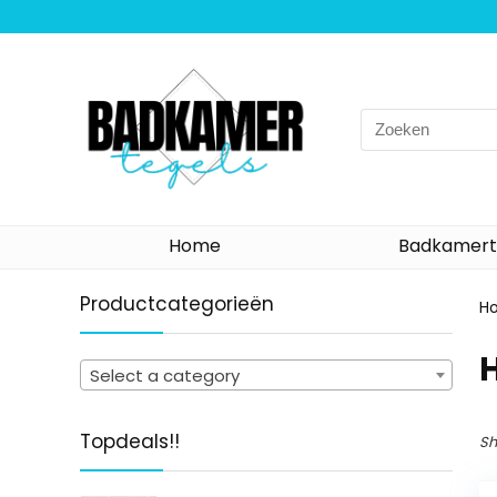
Search
for:
Home
Badkamert
Productcategorieën
H
Select a category
Topdeals!!
Sh