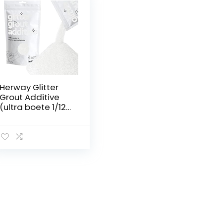
Herway Glitter
Grout Additive
(ultra boete 1/128
“.008” 0.2mm)
voeg tegel
additive tegels
badkamer natte
kamer keuken –
wit – 100 g