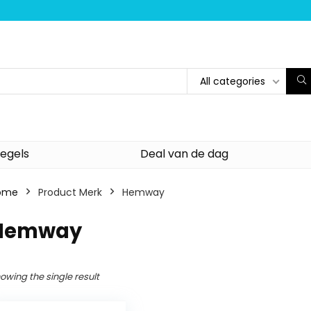
All categories
egels
Deal van de dag
ome
Product Merk
‎Hemway
‎Hemway
owing the single result