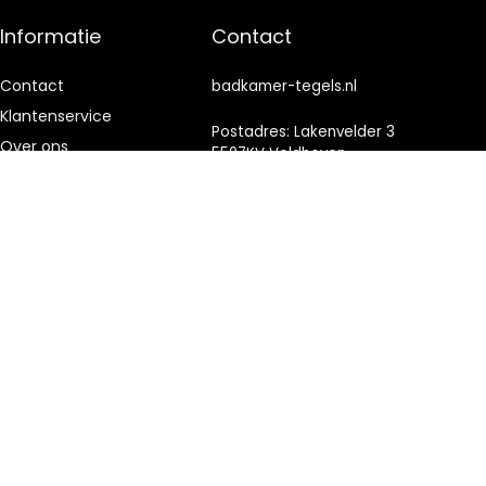
Informatie
Contact
Contact
badkamer-tegels.nl
Klantenservice
Postadres: Lakenvelder 3
Over ons
5507KV Veldhoven
Nederland
Onze webshops
Vacature
KVK: 88360687
Blogs
E-mail:
info@badkamer-
Privacybeleid
tegels.nl
Adverteren