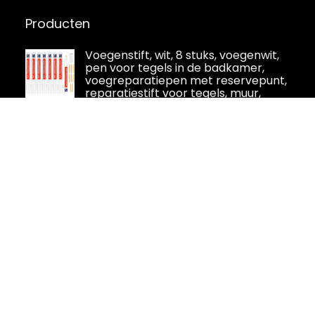
Producten
Voegenstift, wit, 8 stuks, voegenwit,
pen voor tegels in de badkamer,
voegreparatiepen met reservepunt,
reparatiestift voor tegels, muur,
vloertegelvoegen, vloeren in de keuken en
badkamer
Neukids 14 stuks trapstickers, 100 x 18
cm, Marokkaanse stijl, zelfklevende
stickers voor keuken, badkamer,
tegels, waterdichte trap