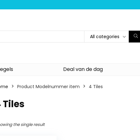
All categories
egels
Deal van de dag
ome
Product Modelnummer item
‎4 Tiles
4 Tiles
owing the single result