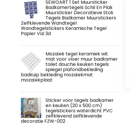
SEWOART 1 Set Muursticker
Badkamertegels Schil En Plak
Muursticker Decoratieve Stok
Tegels Badkamer Muurstickers
Zelfklevende Wandtegel
Wandtegelstickers Keramische Tegel
Papier Val 3d
Mozaïek tegel keramiek wit
mat voor vloer muur badkamer
toilet douche keuken tegels
spiegel plafondbekleding
badkuip bekleding mozaïekmat
mozaïekplaat
Sticker voor tegels badkamer
en keuken (20 x 500 cm)
tegelstickers waterdicht PVC
zelfklevend zelfklevende
decoratie FZW-002