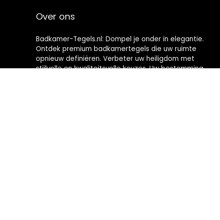
Over ons
Badkamer-Tegels.nl: Dompel je onder in elegantie.
Ontdek premium badkamertegels die uw ruimte
opnieuw definiëren. Verbeter uw heiligdom met
stijlvolle en kwaliteitsvolle keuzes. Uw bestemming
voor het creëren van badkamers met tijdloze
verfijning.
2024 © Badkamer-Tegels.nl Alle rechten voorbehouden