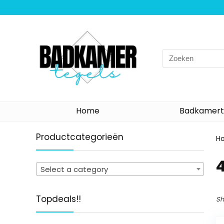
Search
for:
Home
Badkamert
Productcategorieën
H
‎
Select a category
Topdeals!!
Sh