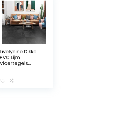
Livelynine Dikke
PVC Lijm
Vloertegels
Antraciet Grijs
Lino Lijm Vloer
Badkamer
Wasbare Lijm
Vloertegels
30×30 Vloeren
Slaapkamer Vloer
Pvc Lijm
Parketvloer
Woonkamer
Keuken, 4 Tegels