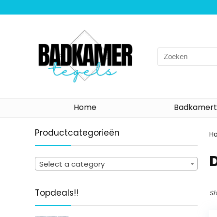
Search
for:
Home
Badkamert
Productcategorieën
H
Select a category
Topdeals!!
Sh