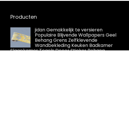
Producten
jidan Gemakkelijk te versieren
Populaire Blijvende Wallpapers Geel
Behang Grens Zelfklevende
Wandbekleding Keuken Badkamer
Slaapkamer Tegels Decor Sticker Behang
Decoratieve Wandbekleding
VEELIKE Zelfklevende vloertegels,
marmer, beige, behang, keuken,
tegels, vinyl, zelfklevend, badkamer,
voor vloer, waterdicht, behang,
vloer, woonkamer, slaapkamer, 1,5 mm, 60 cm x
30 cm, 24 stuks