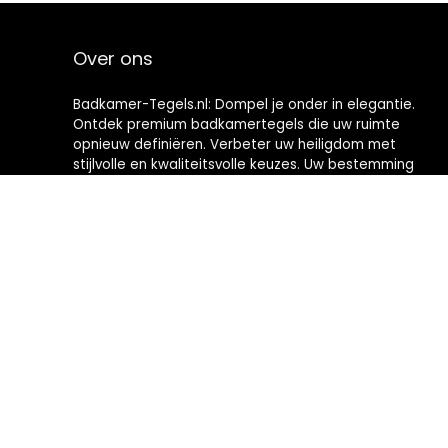
Over ons
Badkamer-Tegels.nl: Dompel je onder in elegantie.
Ontdek premium badkamertegels die uw ruimte
opnieuw definiëren. Verbeter uw heiligdom met
stijlvolle en kwaliteitsvolle keuzes. Uw bestemming
voor het creëren van badkamers met tijdloze
verfijning.