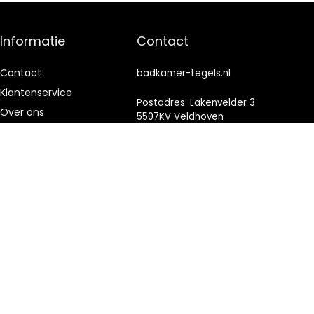
Informatie
Contact
Contact
badkamer-tegels.nl
Klantenservice
Postadres: Lakenvelder 3
Over ons
5507KV Veldhoven
Nederland
Onze webshops
Vacature
KVK: 88360687
Blogs
E-mail:
info@badkamer-
Privacybeleid
tegels.nl
Adverteren