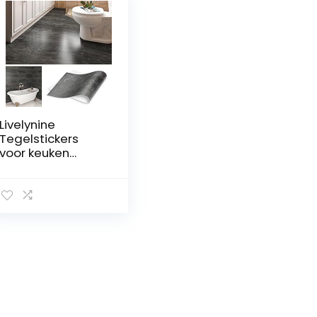
Livelynine
Tegelstickers
voor keuken
Marmer Houtskool
Grijs Wasbare
Vloertegels
Zelfklevende Grijs
Zwart
Woonkamer 60 x
30 cm Sticky
Vloertegels Hal 12
Tegels Badkamer
Zelfklevende
Tegels