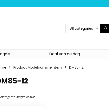
All categories
egels
Deal van de dag
ome
Product Modelnummer item
‎DM85-12
‎DM85-12
owing the single result