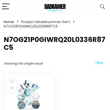
Home
Product Modelnummer item
N7OG21P0GIWRQ20L0336R87C5
‎N7OG21P0GIWRQ20L0336R87
C5
Filter
Showing the single result