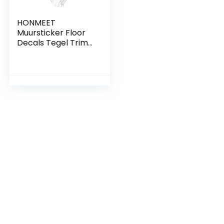
HONMEET
Muursticker Floor
Decals Tegel Trim
Wandtegel
Hexagon Badkamer
Tegel Anti-Slip
Muurstickers Voor
Keuken Badkamer
Wandtegel
Transfers Sticker
Muurtattoo Tegel
Sticker Baksteen
4X