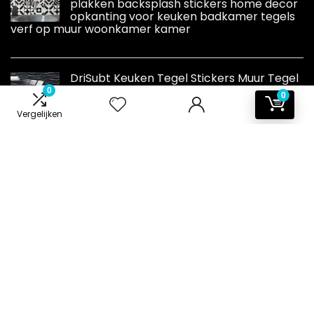
plakken backsplash stickers home decor
opkanting voor keuken badkamer tegels
verf op muur woonkamer kamer
DriSubt Keuken Tegel Stickers Muur Tegel
Transfers Sticker Zelfklevende Tegel
0
0
Stickers voor Keuken Woonkamer
Vergelijken
Badkamer Decor (Zwart Grijs, 48 stuks)
Informatie
Contact
Klantenservice
Over ons