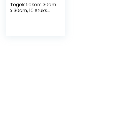
Tegelstickers 30cm
x 30cm, 10 Stuks
Keuken Badkamer
Tegel Muurtegel
Stickers,
Zelfklevend
Waterdicht,
Muurtegel
Decor,decoratie
tegelfolie(grijs)