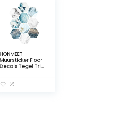
HONMEET
Muursticker Floor
Decals Tegel Trim
Wandtegel
Hexagon
Badkamer Tegel
Anti-Slip
Muurstickers Voor
Keuken Badkamer
Wandtegel
Transfers Sticker
Muurtattoo Tegel
Sticker Baksteen
4X