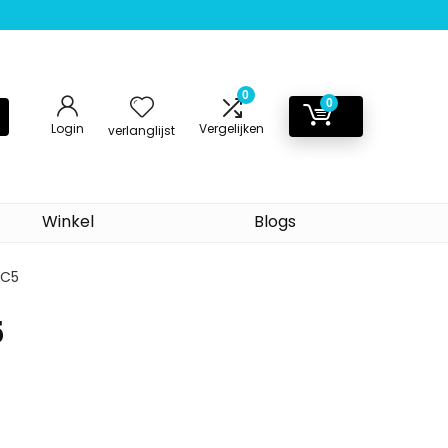
0
0
Login
Vergelijken
verlanglijst
Winkel
Blogs
7C5
5