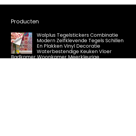
Producten
Walplus Tegelstickers Combinatie
Modern Zelfklevende Tegels Schillen
En Plakken Vinyl Decoratie
Waterbestendige Keuken Vloer
Badkamer Woonkamer Meerkleurige
Mandala'S Mix 72Pcs 15Cm(6") Veelkleurig
ENCOFT 27 stuks rechthoekige
tegelstickers, zelfklevend, van pvc,
waterdicht, 3D-effect, zelfklevende
tegels voor badkamer, keuken, 20 x
10 cm, bruine steen