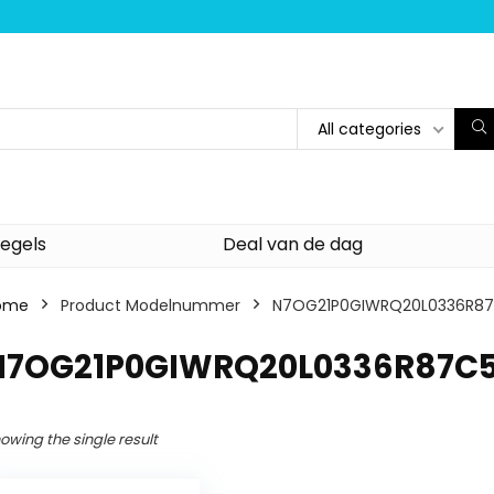
All categories
egels
Deal van de dag
ome
Product Modelnummer
‎N7OG21P0GIWRQ20L0336R8
‎N7OG21P0GIWRQ20L0336R87C
owing the single result