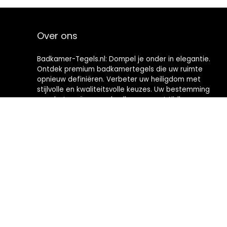
Over ons
Badkamer-Tegels.nl: Dompel je onder in elegantie.
Ontdek premium badkamertegels die uw ruimte
opnieuw definiëren. Verbeter uw heiligdom met
stijlvolle en kwaliteitsvolle keuzes. Uw bestemming
voor het creëren van badkamers met tijdloze
verfijning.