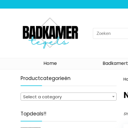
Search
for:
Home
Badkamert
Productcategorieën
H
Select a category
Topdeals!!
Sh