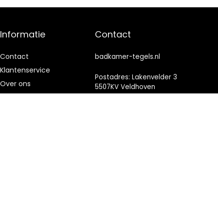
Informatie
Contact
Contact
badkamer-tegels.nl
Klantenservice
Postadres: Lakenvelder 3
Over ons
5507KV Veldhoven
Nederland
Onze webshops
Vacature
KVK: 88360687
Blogs
E-mail:
info@badkamer-
Privacybeleid
tegels.nl
Adverteren