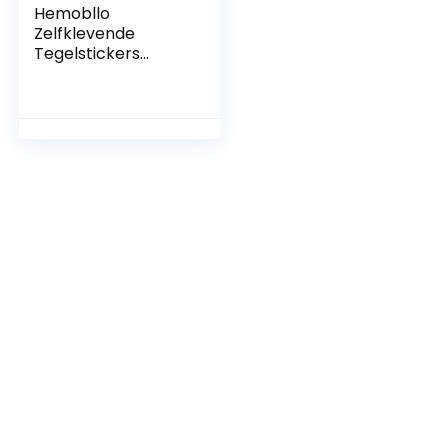
Hemobllo
Zelfklevende
Tegelstickers
Badkamer Tegel
Muurschildering
Keuken Backsplash
Stickers Keuken
Oliebestendig
Behang
Stickerstickers
Muur Sticker Tegels
Sticker
Muurstickers
Vintage