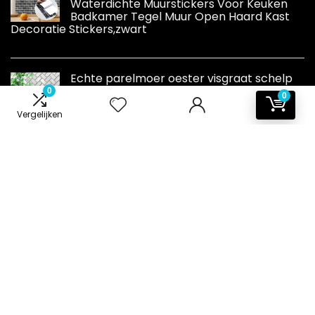
Waterdichte Muurstickers Voor Keuken
Badkamer Tegel Muur Open Haard Kast
Decoratie Stickers,zwart
Echte parelmoer oester visgraat schelp
mozaïek tegel voor keuken backsplashes,
0
0
badkamer muren, spa's, zwembaden door
Vergelijken
Vogue Tile door Vogue Tile
Informatie
Contact
Klantenservice
Over ons