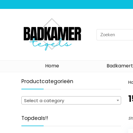
Search
for:
Home
Badkamert
Productcategorieën
H
‎
Select a category
Topdeals!!
Sh