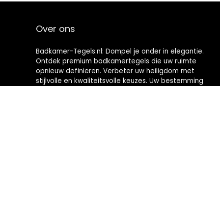
Over ons
Badkamer-Tegels.nl: Dompel je onder in elegantie.
Ontdek premium badkamertegels die uw ruimte
opnieuw definiëren. Verbeter uw heiligdom met
stijlvolle en kwaliteitsvolle keuzes. Uw bestemming
voor het creëren van badkamers met tijdloze
verfijning.