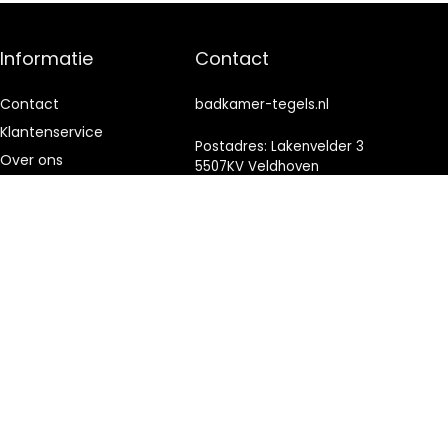
Informatie
Contact
Contact
badkamer-tegels.nl
Klantenservice
Postadres: Lakenvelder 3
Over ons
5507KV Veldhoven
Nederland
Onze webshops
Vacature
KVK: 88360687
Blogs
E-mail:
info@badkamer-
Privacybeleid
tegels.nl
Adverteren