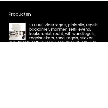
Producten
VEELIKE Vloertegels, plakfolie, tegels,
badkamer, marmer, zelfklevend,
keuken, niet recht, wit, wandtegels,
tegelstickers, rand, tegels, sticker,
pvc-tegels, zelfklevend, voor vloer, 30 cm x 30
cm, 12
PRETYZOOM 9Pcs Bed Room Decor
Decoratie Voor Slaapkamer
Badkamer Tegel Sticker Keuken
Tegel Sticker Licht Huis Decoraties
Voor Huis Decor Voor Thuis Decoratieve Tegel
Sticker Tegel Sticker