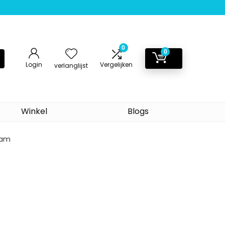
0
0
Login
Vergelijken
verlanglijst
Winkel
Blogs
gram