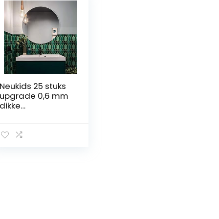
Neukids 25 stuks
upgrade 0,6 mm
dikke
tegelstickers
zelfklevende
tegels keuken
badkamer
waskeuken
camper groen
verguld mozaïek
senior art deco