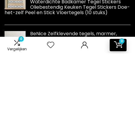
Waterdichte Badkamer Tegel Stickers
Oliebestendig Keuken Tegel Stickers Doe-
het-zelf Peel en Stick Vloertegels (10 stuks)
BeNice Zelfklevende tegels, marmer,
stickers, spatwand voor keuken en
0
0
badkamer, afzonderlijke tegels, groot, 16
Vergelijken
stuks, beige grijs
Informatie
Contact
Klantenservice
Over ons