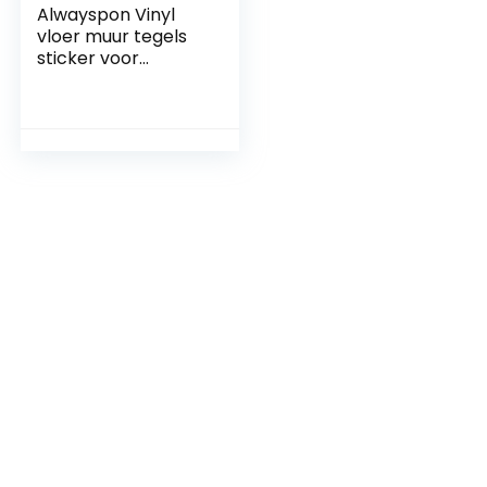
Alwayspon Vinyl
vloer muur tegels
sticker voor
huisdecoratie –
zeshoek
woonkamer
keuken badkamer
tegels stickers,
schil en plak
zelfklevend, 7,87 “x
9,05” X 10 stuks set