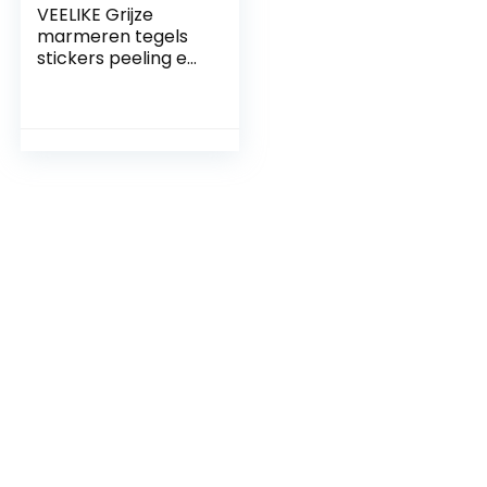
VEELIKE Grijze
marmeren tegels
stickers peeling en
plak vloertegels
vintage
vinylvloeren stok
op tegels voor
badkamer
waterdichte
keukentegels
vloeren
zelfklevende tegels
woonkamer 60 cm
x 30 cm 24 stuks