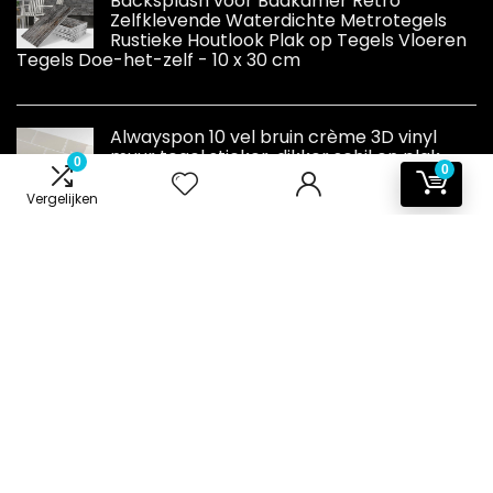
Backsplash voor Badkamer Retro
Zelfklevende Waterdichte Metrotegels
Rustieke Houtlook Plak op Tegels Vloeren
Tegels Doe-het-zelf - 10 x 30 cm
Alwayspon 10 vel bruin crème 3D vinyl
muur tegel sticker, dikker schil en plak
0
0
zelfklevende waterdichte spatwand stok
op tegelstickers voor keuken badkamer
Vergelijken
muur, 3 mm dik, 12"x6"/30.5x15.3cm
Informatie
Contact
Klantenservice