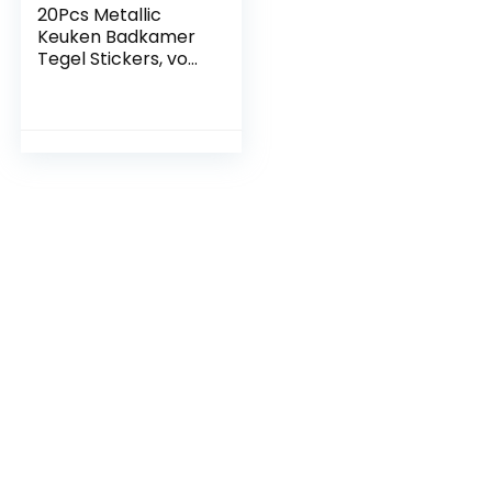
20Pcs Metallic
Keuken Badkamer
Tegel Stickers, voor
4x4inch/10x10cm,
Schil en Stick
Zelfklevende Stick
op Tegel Transfer
Backsplash, Zilver
Gouden