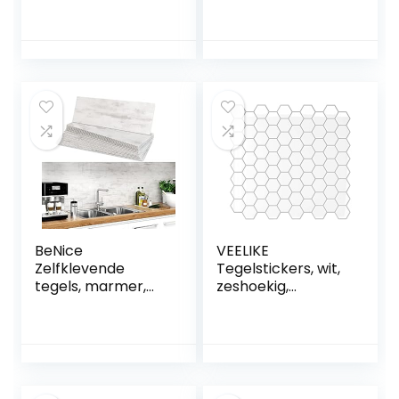
Keuken 24 Pcs
voor 15x15cm
10×10 cm –
tegels
PS00154
tegelstickers voor
Wanddecoratie
badkamer en
van PVC
keuken decoratie
Waterbestendig
tegelfolie voor
Tegels Mozaïek
badkamer en
Cementtegels in
keuken
Azulejos-stijl
BeNice
VEELIKE
Zelfklevende
Tegelstickers, wit,
tegels, marmer,
zeshoekig,
stickers, spatwand
plaktegels,
voor keuken en
badkamer, muur,
badkamer,
keukentegels,
afzonderlijke
zelfklevende
tegels, groot, 16
tegels, keuken,
stuks, roestgrijs
tegelfolie,