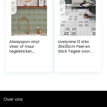
badkamer,
waterdicht, 3D-
wandtegels,
plakfolie,
tegellook, 30,5 cm
x 30,5 cm,
Alwayspon vinyl
Livelynine 12 stks
vloer of muur
30x30cm Peel en
tegelsticker,
Stick Tegels voor
antislip tegel
Muren Badkamer
stickers met
Muur Tegel
plakkende
Bekleding Vinyl
achterkant voor
Vierkanten Schil
keuken, badkamer.
en Stok Behang
Zelfklevende pel-
Tegels Keuken
en-plak PVC vloer
Vloer Tegels Schil
sticker doe-het-
en Stok
zelf, saliegroen, 30
Waterdicht
Over ons
x 15 cm x 12 stuks
Spaans
set
Marokkaans