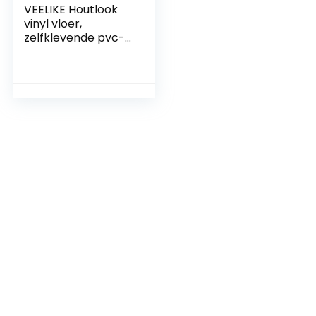
VEELIKE Houtlook
vinyl vloer,
zelfklevende pvc-
vloerbedekking,
bruin, tegelstickers,
vloer, badkamer,
plaktegels,
woonkamer,
keukentegels,
waterdicht, pvc-
tegels, garage,
slaapkamer, 90 cm
x 15 cm, 4 stuks