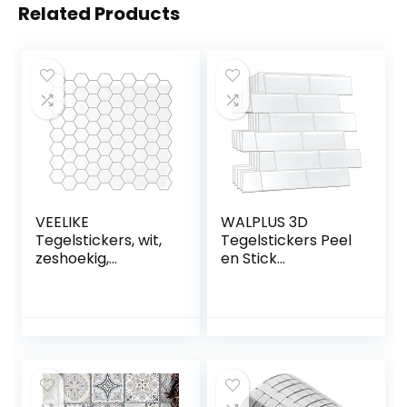
Related Products
VEELIKE
WALPLUS 3D
Tegelstickers, wit,
Tegelstickers Peel
zeshoekig,
en Stick
plaktegels,
Backsplash
badkamer, muur,
Splashback Decals
keukentegels,
Tegel Transfer
zelfklevende
voor Keuken
tegels, keuken,
Badkamer
tegelfolie,
Woonkamer Stok
badkamer,
op Tegel
waterdicht, 3D-
Waterdicht Zuiver