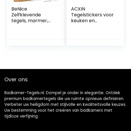
BeNice
ACXIN
Zelfklevende
Tegelstickers voor
tegels, marmer,
keuken en
stickers, spatwand
badkamer, PVC
voor keuken en
3D-plaktegels,
badkamer,
huisdecoratie,
afzonderlijke
afpellen en
tegels, groot, 16
plakken, 30 stuks,
stuks, roestgrijs
30 x 30 cm, grijs
Over ons
Badkamer-Tegels.nl: Dompel je onder in elegantie. Ontdek
premium badkamertegels die uw ruimte opnieuw definiëren.
Verbeter uw heiligdom met stijlvolle en kwaliteitsvolle keuzes.
Uw bestemming voor het creëren van badkamers met
tijdloze verfijning.