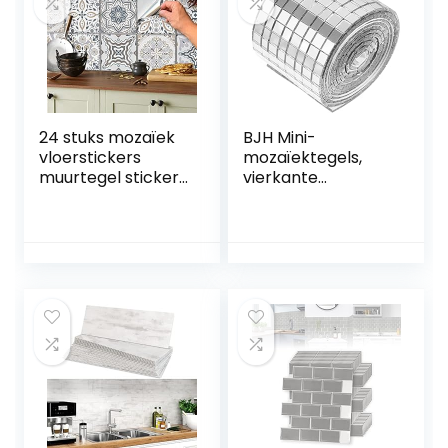
wandtegels,
Wit Mozaïek 20
plakfolie,
stks 15,4 x 30,5 cm
tegellook, 30,5 cm
x 30,5 cm,
24 stuks mozaïek
BJH Mini-
vloerstickers
mozaïektegels,
muurtegel stickers
vierkante
voor 15x15cm
zelfklevende
tegels
glazen tegels voor
tegelstickers voor
keukens,
badkamer en
badkamers, tegels,
keuken decoratie
decoratief
tegelfolie voor
handwerk, doe-
badkamer en
het-zelf, zilver, 4 x
keuken
100 cm