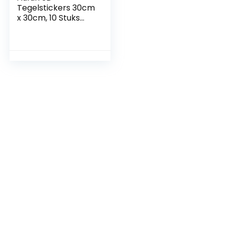
Tegelstickers 30cm
x 30cm, 10 Stuks
Keuken Badkamer
Tegel Muurtegel
Stickers,
Zelfklevend
Waterdicht,
Muurtegel
Decor,decoratie
tegelfolie(grijs)