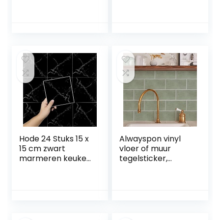
plaktegels,
Zelfklevende 3D
badkamer, muur,
Tegels Metro
keukentegels,
Backsplash Voor
zelfklevende
Keuken, Badkamer
tegels, keuken,
Vinyl Decoratieve
tegelfolie,
Waterdicht
badkamer,
Wandpaneel
waterdicht, 3D-
Glazen Ontwerp,
wandtegels,
30 x 30 cm, Wit
plakfolie,
tegellook, 30,5 cm
x 30,5 cm,
Hode 24 Stuks 15 x
Alwayspon vinyl
15 cm zwart
vloer of muur
marmeren keuken
tegelsticker,
badkamer tegel
antislip tegel
stickers.
stickers met
Zelfklevende
plakkende
behang
achterkant voor
muurtegels.
keuken, badkamer.
Plakkende plastic
Zelfklevende pel-