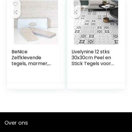
achterkant,
en-plak PVC vloer
opplak
sticker doe-het-
muurtegels. Vinyl
zelf, saliegroen, 30
pel en plak tegel
x 15 cm x 12 stuks
stickers.
set
waterdichte
oliebestendige DIY
doe-het-zelf
BeNice
Livelynine 12 stks
Zelfklevende
30x30cm Peel en
tegels, marmer,
Stick Tegels voor
stickers, spatwand
Muren Badkamer
voor keuken en
Muur Tegel
badkamer,
Bekleding Vinyl
afzonderlijke
Vierkanten Schil
tegels, groot, 16
en Stok Behang
stuks, beige grijs
Tegels Keuken
Vloer Tegels Schil
en Stok
Waterdicht
Over ons
Spaans
Marokkaans