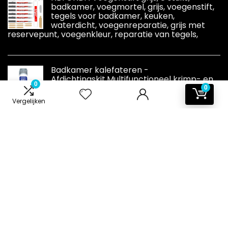
badkamer, voegmortel, grijs, voegenstift,
tegels voor badkamer, keuken,
waterdicht, voegenreparatie, grijs met
reservepunt, voegenkleur, reparatie van tegels,
Badkamer kalefateren -
Afdichtingskit,Multifunctioneel krimp- en
0
scheurbestendig, geurarm,
0
waterbestendig, professioneel
Vergelijken
waterbestendig afdichtmiddel voor het afdichten
van marmeren tegels Ghirting
Informatie
Contact