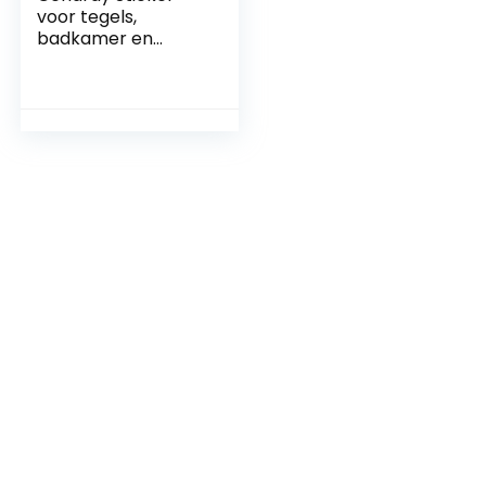
voor tegels,
badkamer en
keuken, mozaïek,
waterdicht, pvc,
zelfklevend,
Marokkaanse stijl,
eenvoudige keuken,
stickers voor
badkamer,
knutselen (20,10 x
10 cm)