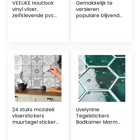
VEELIKE Houtlook
Gemakkelijk te
vinyl vloer,
versieren
zelfklevende pvc-
populaire blijvende
vloerbedekking,
achtergronden
bruin,
zelfklevende
tegelstickers,
muursticker
vloer, badkamer,
waterdicht
plaktegels,
behang badkamer
woonkamer,
toilet bad muur
keukentegels,
renovatie sticker
waterdicht, pvc-
keuken tegel
tegels, garage,
Crystal glas
slaapkamer, 90
mozaïek
cm x 15 cm, 4 stuks
muursticker blauw
20x20cm (6
24 stuks mozaïek
Livelynine
vloerstickers
Tegelstickers
muurtegel stickers
Badkamer Marmer
voor 15x15cm
Zelfklevende Tegel
tegels
Keuken Groen