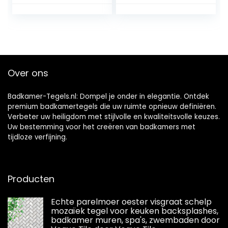
tegelstickers voor
Waterdichte
badkamer en
Zelfklevende Tegel
keuken decoratie
Keukenmuur
tegelfolie voor
Galaxy Zeshoekige
badkamer en
Muurtegel
keuken
Zelfklevende
Badkamer
Over ons
30.5×30.5CM
Tegelsticker 4
Stuks
Badkamer-Tegels.nl: Dompel je onder in elegantie. Ontdek
premium badkamertegels die uw ruimte opnieuw definiëren.
Verbeter uw heiligdom met stijlvolle en kwaliteitsvolle keuzes.
Uw bestemming voor het creëren van badkamers met
tijdloze verfijning.
Producten
Echte parelmoer oester visgraat schelp
mozaïek tegel voor keuken backsplashes,
badkamer muren, spa's, zwembaden door