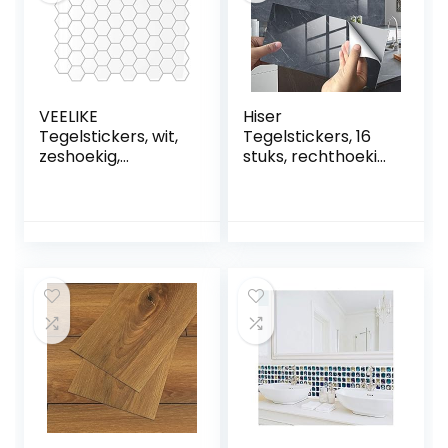
VEELIKE
Hiser
Tegelstickers, wit,
Tegelstickers, 16
zeshoekig,
stuks, rechthoekig,
plaktegels,
marmerpatroon,
badkamer, muur,
waterdicht,
keukentegels,
oliebestendig,
zelfklevende
decoratieve
tegels, keuken,
zelfklevende
tegelfolie,
wandtegel voor in
badkamer,
de keuken,
waterdicht, 3D-
badkamer,
wandtegels,
woonkamer,
plakfolie,
antraciet, 30 x 15
tegellook, 30,5 cm
cm
x 30,5 cm,