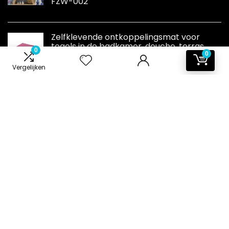
FZW-002
Zelfklevende ontkoppelingsmat voor
tegels in de badkamer, douche, terras,
0
serre, 1 m²
0
Vergelijken
Informatie
Contact
Klantenservice
Over ons
Onze webshops
Vacature