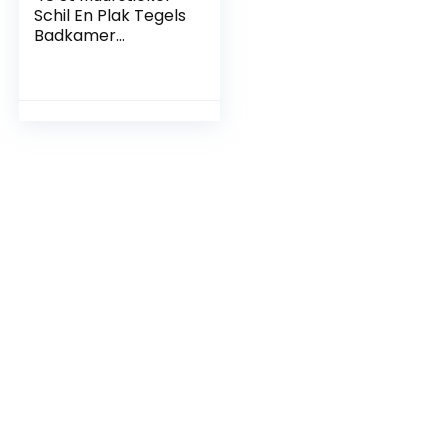
Schil En Plak Tegels
Badkamer
Tegelstickers Schil
En Plak Backsplash
Schillen En Plakken
Vinyl Wandtegels
Sticker Vloertegels
Tegel
Muurschildering
Pvc Tekenfilm