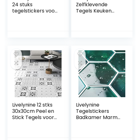
24 stuks
Zelfklevende
tegelstickers voor
Tegels Keuken
badkamer en
Beige 3D
keuken (T1 –
Waterdichte
zwart),
Visschaal Tegel
mozaïektegelstick
Stickers Badkamer
ers voor tegels
30x30CM
van 15 x 15 cm,
Zelfklevende Tegel
decoratieve
Muur Badkamer
tegelfolie voor
Tegels Zelfklevend
badkamer en
Beige Keuken
keuken
Backsplash, 4
Tegels
Livelynine 12 stks
Livelynine
30x30cm Peel en
Tegelstickers
Stick Tegels voor
Badkamer Marmer
Muren Badkamer
Zelfklevende Tegel
Muur Tegel
Keuken Groen
Bekleding Vinyl
Waterdichte