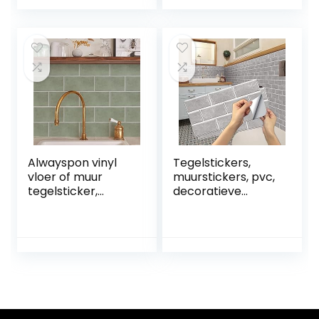
Vierkanten Schil
Zelfklevende Tegel
en Stok Behang
Keukenmuur
Tegels Keuken
Galaxy Zeshoekige
Vloer Tegels Schil
Muurtegel
en Stok
Zelfklevende
Waterdicht
Badkamer
Spaans
30.5×30.5CM
Marokkaans
Tegelsticker 4
Stuks
Alwayspon vinyl
Tegelstickers,
vloer of muur
muurstickers, pvc,
tegelsticker,
decoratieve
antislip tegel
stickers voor
stickers met
keuken en
plakkende
badkamer,
achterkant voor
baksteen, grijs, 15 x
keuken, badkamer.
30 cm (12 stuks)
Zelfklevende pel-
en-plak PVC vloer
sticker doe-het-