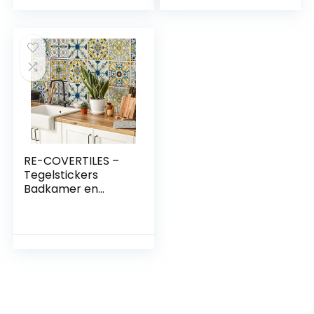
Wanddecoratie
Wanddecoratie
van PVC
van PVC
Waterbestendig
Waterbestendig
Tegels Mozaïek
Tegels Mozaïek
Cementtegels in
Cementtegels in
Azulejos-stijl
Azulejos-stijl
RE-COVERTILES –
Tegelstickers
Badkamer en
Keuken 24 Pcs
10×10 cm –
PS00078
Wanddecoratie
van PVC
Waterbestendig
Tegels Mozaïek
Cementtegels in