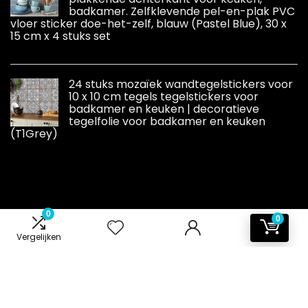
badkamer. Zelfklevende pel-en-plak PVC
vloer sticker doe-het-zelf, blauw (Pastel Blue), 30 x
15 cm x 4 stuks set
24 stuks mozaïek wandtegelstickers voor
10 x 10 cm tegels tegelstickers voor
badkamer en keuken | decoratieve
tegelfolie voor badkamer en keuken
(T1Grey)
0
0
Vergelijken
Informatie
Contact
Klantenservice