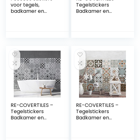
voor tegels,
Tegelstickers
badkamer en
Badkamer en
keuken, 12 stuks, 15
Keuken 10 Pcs
x 15 cm,
20×20 cm –
wanddecoratie van
PS00086
PVC,
Wanddecoratie
waterbestendig,
van PVC
mozaïek, betonstijl,
Waterbestendig
Azulejos
Tegels Mozaïek
Cementtegels in
Azulejos-stijl
RE-COVERTILES –
RE-COVERTILES –
Tegelstickers
Tegelstickers
Badkamer en
Badkamer en
Keuken 10 Pcs
Keuken 24 Pcs
20×20 cm –
10×10 cm –
PS00096
PS00009