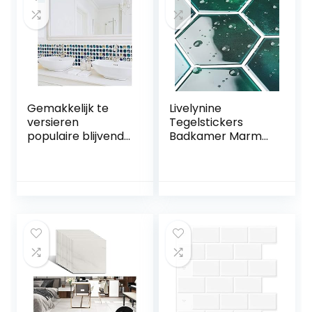
en Stok
badkamermuren,
Waterdicht
keuken,
Spaans
metrotegels (23
Marokkaans
stuks, wit
(Carrara))
Gemakkelijk te
Livelynine
versieren
Tegelstickers
populaire blijvende
Badkamer Marmer
achtergronden
Zelfklevende Tegel
zelfklevende
Keuken Groen
muursticker
Waterdichte
waterdicht
Zelfklevende Tegel
behang badkamer
Keukenmuur
toilet bad muur
Galaxy Zeshoekige
renovatie sticker
Muurtegel
keuken tegel
Zelfklevende
Crystal glas
Badkamer
mozaïek
30.5×30.5CM
muursticker blauw
Tegelsticker 4
20x20cm (6
Stuks