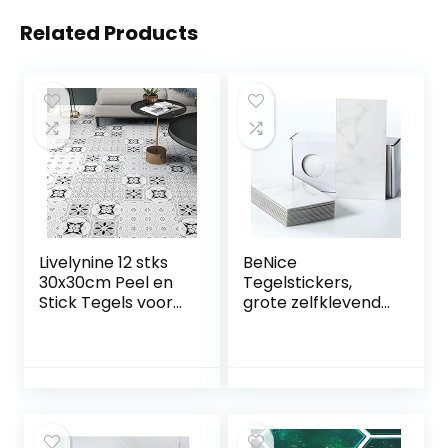
Related Products
Livelynine 12 stks
BeNice
30x30cm Peel en
Tegelstickers,
Stick Tegels voor
grote zelfklevende
Muren Badkamer
stickers voor
Muur Tegel
badkamer,
Bekleding Vinyl
waterdicht,
Vierkanten Schil
klevende
en Stok Behang
badkamertegels,
Tegels Keuken
marmeren tegels,
Vloer Tegels Schil
voor