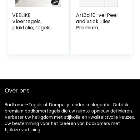
VEELIKE
Art3d 10-vel Peel
Vloertegels,
and Stick Tiles
plakfolie, tegels,
Premium
badkamer,
Zelfklevende 3D
marmer,
Tegels Metro
zelfklevend,
Backsplash Voor
keuken, niet recht,
Keuken, Badkamer
wit, wandtegels,
Vinyl Decoratieve
tegelstickers, rand,
Waterdicht
tegels, sticker,
Wandpaneel
pvc-tegels,
Glazen Ontwerp,
zelfklevend, voor
30 x 30 cm, Wit
Over ons
vloer, 30 cm x 30
cm, 12
Badkamer-Tegels.nl: Dompel je onder in elegantie. Ontdek
premium badkamertegels die uw ruimte opnieuw definiëren.
Verbeter uw heiligdom met stijlvolle en kwaliteitsvolle keuzes.
Uw bestemming voor het creëren van badkamers met
tijdloze verfijning.