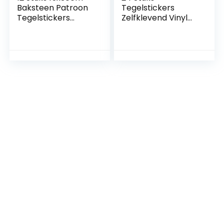
Baksteen Patroon
Tegelstickers
Tegelstickers
Zelfklevend Vinyl
Zelfklevend Vinyl
Waterdichte
Waterdichte
Muurstickers Voor
Muurstickers Voor
Keuken Badkamer
Keuken Badkamer
Tegel Muur Open
Tegel Muur Open
Haard Kast
Haard Kast
Decoratie
Decoratie
Stickers,HZ-
Stickers,zwart
43,15x15cm