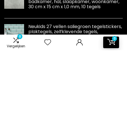
badkamer, hal, slaapkamer, woonkamer,
30 cm x 15 cm x 1,0 mm, 10 tegels
Neukids 27 vellen saliegroen tegelstickers,
plaktegels, zelfklevende tegels,
badkamer, keukenachterwand,
0
0
wasruimte, wastafel, camper, tuinmuren,
Vergelijken
tegeldecoratie
Informatie
Contact
Klantenservice
Over ons