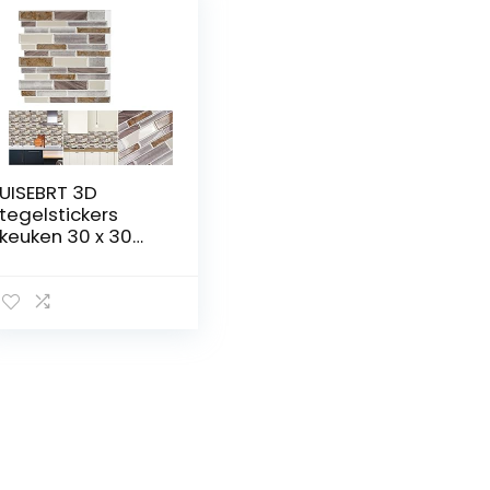
UISEBRT 3D
tegelstickers
keuken 30 x 30
cm tegelspiegel
zelfklevende
tegelsticker
badkamer
tegeldecoratie
sticker tegels
folie (marmer
design – C type)