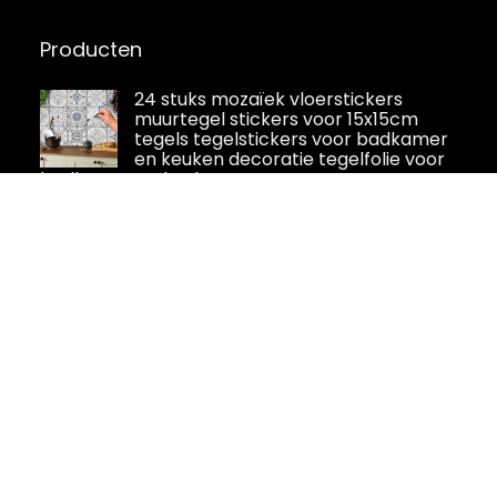
Producten
24 stuks mozaïek vloerstickers
muurtegel stickers voor 15x15cm
tegels tegelstickers voor badkamer
en keuken decoratie tegelfolie voor
badkamer en keuken
WALPLUS Tegelstickers, zelfklevend,
tegels, keuken, 15 x 15 cm,
muurstickers, badkamer,
zelfklevend, oliebestendig, Topaz,
bruin, marmer, 24 stuks