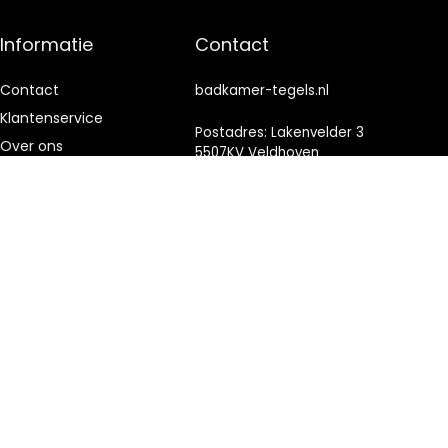
Informatie
Contact
Contact
badkamer-tegels.nl
Klantenservice
Postadres: Lakenvelder 3
Over ons
5507KV Veldhoven
Nederland
Onze webshops
Vacature
KVK: 88360687
Blogs
E-mail:
info@badkamer-
Privacybeleid
tegels.nl
Adverteren