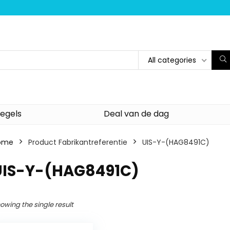
All categories
egels
Deal van de dag
ome
Product Fabrikantreferentie
‎UIS-Y-(HAG8491C)
‎UIS-Y-(HAG8491C)
owing the single result