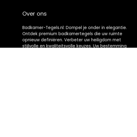
Over ons
Badkamer-Tegels.nl: Dompel je onder in elegantie.
Ontdek premium badkamertegels die uw ruimte
opnieuw definiëren. Verbeter uw heiligdom met
stijlvolle en kwaliteitsvolle keuzes. Uw bestemming
voor het creëren van badkamers met tijdloze
verfijning.
2024 © Badkamer-Tegels.nl Alle rechten voorbehouden