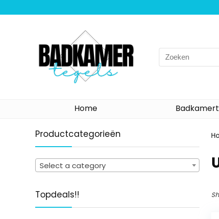
Search
for:
Home
Badkamert
Productcategorieën
H
Select a category
Topdeals!!
Sh