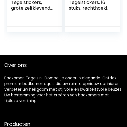
Tegelstickers,
Tegelstickers, 16
grote zelfklevende
stuks, rechthoekig,
stickers voor
marmerpatroon,
badkamer,
waterdicht,
waterdicht,
oliebestendig,
klevende
decoratieve
badkamertegels,
zelfklevende
marmeren tegels,
wandtegel voor in
voor
de keuken,
badkamermuren,
badkamer,
keuken,
woonkamer,
Over ons
metrotegels (23
antraciet, 30 x 15
stuks, wit
cm
(Carrara))
Badkamer-Tegels.nl: Dompel je onder in elegantie. Ontdek
premium badkamertegels die uw ruimte opnieuw definiëren.
Verbeter uw heiligdom met stijlvolle en kwaliteitsvolle keuzes.
Uw bestemming voor het creëren van badkamers met
tijdloze verfijning.
Producten