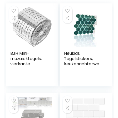
BJH Mini-
Neukids
mozaïektegels,
Tegelstickers,
vierkante
keukenachterwan
zelfklevende
d, plaktegels, 3D,
glazen tegels voor
zelfklevende
keukens,
tegels, waterdicht,
badkamers, tegels,
oliebestendig,
decoratief
keuken, badkamer,
handwerk, doe-
bijkeuken,
het-zelf, zilver, 4 x
campers,
100 cm
decoratieve
tegels, 10 stuks,
smaragdgroen