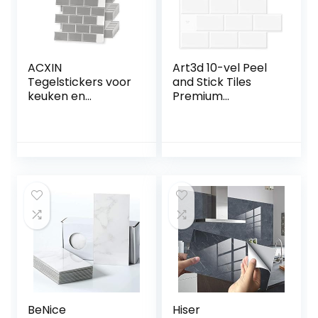
ACXIN
Art3d 10-vel Peel
Tegelstickers voor
and Stick Tiles
keuken en
Premium
badkamer, PVC
Zelfklevende 3D
3D-plaktegels,
Tegels Metro
huisdecoratie,
Backsplash Voor
afpellen en
Keuken, Badkamer
plakken, 30 stuks,
Vinyl Decoratieve
30 x 30 cm, grijs
Waterdicht
Wandpaneel
Glazen Ontwerp,
30 x 30 cm, Wit
BeNice
Hiser