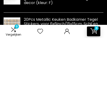
decor (kleur: F)
20Pcs Metallic Keuken Badkamer Tegel
Stickers, voor 6x6inch/15x15cm, Schil en
0
Stick Zelfklevende Stick op Tegel Transfer
0
Backsplash, Zilver Gouden
Vergelijken
Informatie
Contact
Klantenservice
Over ons
Onze webshops