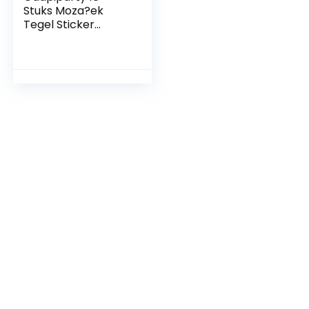
Stuks Moza?ek
Tegel Sticker
Moza?ek Schil En
Plak Tegel
Badkamer
Backsplash Tegel
Overdrachten
Moza?ektegels Anti
Water Tegel
Stickers Marmeren
Muurstickers 3d
Gesneden Kristal