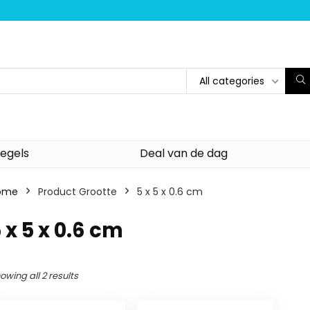
All categories
egels
Deal van de dag
ome
Product Grootte
‎5 x 5 x 0.6 cm
5 x 5 x 0.6 cm
owing all 2 results