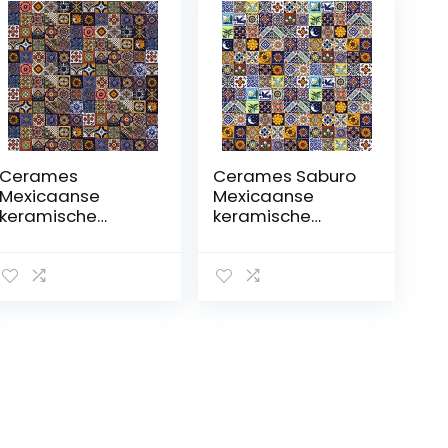
Cerames
Cerames Saburo
Mexicaanse
Mexicaanse
keramische
keramische
tegels Salazar –
tegels, 120
120 decoratieve
decoratieve
Mexicaanse
Mexicaanse
mozaïektegels
mozaïektegels
voor badkamer,
voor badkamer,
keuken, douche,
keuken, douche,
trappen,
trappen,
keukenachterwan
keukenachterwan
d | keramische
d, keramische
mozaïektegels
mozaïektegels 5 x
5×5 cm
5 cm