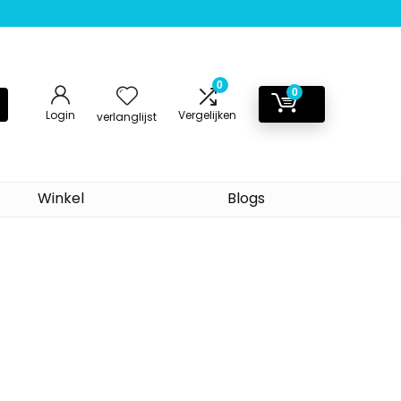
0
0
Login
Vergelijken
verlanglijst
Winkel
Blogs