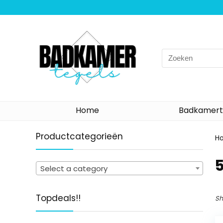
Search
for:
Home
Badkamert
Productcategorieën
H
‎
Select a category
Topdeals!!
Sh