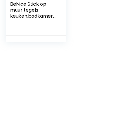
BeNice Stick op
muur tegels
keuken,badkamer
zelfklevende tegels
marmeren
mozaïek (5 stks
grijs mix)