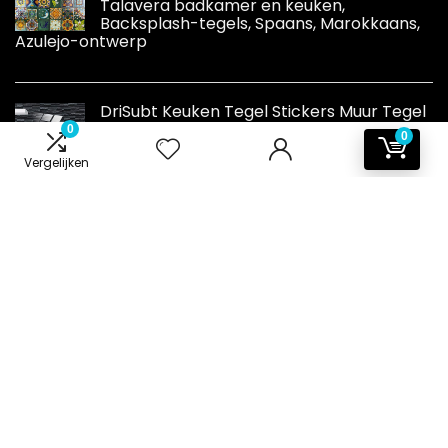
Talavera badkamer en keuken,
Backsplash-tegels, Spaans, Marokkaans,
Azulejo-ontwerp
DriSubt Keuken Tegel Stickers Muur Tegel
Transfers Sticker Zelfklevende Tegel
0
0
Stickers voor Keuken Woonkamer
Vergelijken
Badkamer Decor (Zwart Grijs, 24 stuks)
Informatie
Contact
Klantenservice
Over ons