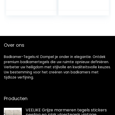
bruin,
marmer,
tegelstickers,
zelfklevend,
vloer, badkamer,
keuken, niet recht,
plaktegels,
wit, wandtegels,
woonkamer,
tegelstickers, rand,
keukentegels,
tegels, sticker,
waterdicht, pvc-
pvc-tegels,
tegels, garage,
zelfklevend, voor
Over ons
slaapkamer, 90
vloer, 30 cm x 30
cm x 15 cm, 4 stuks
cm, 12
Badkamer-Tegels.nl: Dompel je onder in elegantie. Ontdek
premium badkamertegels die uw ruimte opnieuw definiëren.
Verbeter uw heiligdom met stijlvolle en kwaliteitsvolle keuzes.
Uw bestemming voor het creëren van badkamers met
tijdloze verfijning.
Producten
VEELIKE Grijze marmeren tegels stickers
peeling en plak vloertegels vintage