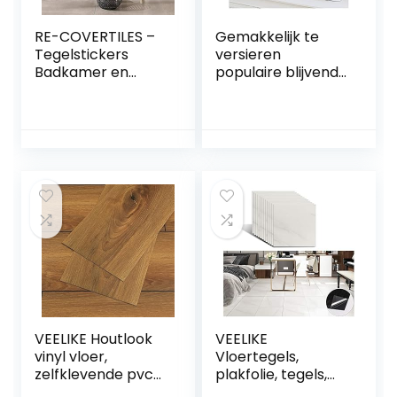
RE-COVERTILES –
Gemakkelijk te
Tegelstickers
versieren
Badkamer en
populaire blijvende
Keuken 24 Pcs
achtergronden
10×10 cm –
zelfklevende
PS00154
muursticker
Wanddecoratie
waterdicht
van PVC
behang badkamer
Waterbestendig
toilet bad muur
Tegels Mozaïek
renovatie sticker
Cementtegels in
keuken tegel
Azulejos-stijl
Crystal glas
mozaïek
muursticker blauw
20x20cm (6
VEELIKE Houtlook
VEELIKE
vinyl vloer,
Vloertegels,
zelfklevende pvc-
plakfolie, tegels,
vloerbedekking,
badkamer,