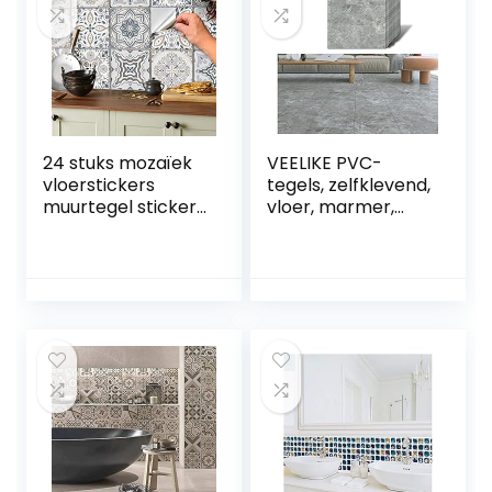
24 stuks mozaïek
VEELIKE PVC-
vloerstickers
tegels, zelfklevend,
muurtegel stickers
vloer, marmer,
voor 15x15cm
grijs, tegels,
tegels
zelfklevend, vloer,
tegelstickers voor
badkamer, pvc,
badkamer en
zelfklevend,
keuken decoratie
waterdicht, tegels,
tegelfolie voor
keuken, tegels,
badkamer en
pvc, garage, 1,5
keuken
mm, 30 x 30 cm, 12
stuks