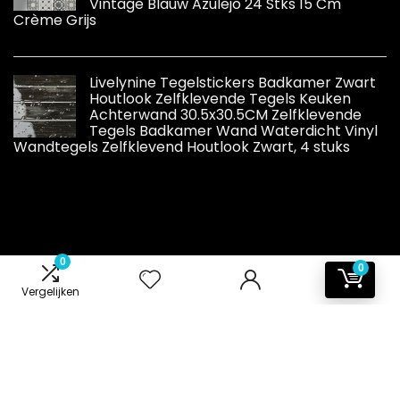
Vintage Blauw Azulejo 24 Stks 15 Cm
Crème Grijs
Livelynine Tegelstickers Badkamer Zwart
Houtlook Zelfklevende Tegels Keuken
Achterwand 30.5x30.5CM Zelfklevende
Tegels Badkamer Wand Waterdicht Vinyl
Wandtegels Zelfklevend Houtlook Zwart, 4 stuks
0
0
Informatie
Vergelijken
Contact
Klantenservice
Over ons