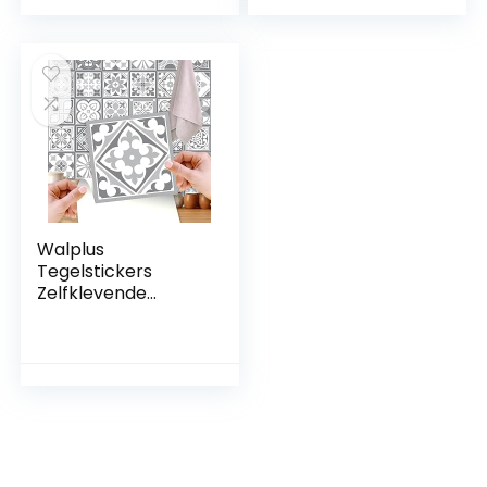
decoratieve tegels
badkamer
folie behang
tegeldecoratie
sticker tegels folie
(marmer design –
C type)
Walplus
Tegelstickers
Zelfklevende
Tegels Schil En Plak
Vinyl Decoratie
Waterdicht Keuken
Vloer Badkamer
Woonkamer Kast
Purbeck Stone 24
Stks 15 Cm (6 “) Wit
Grijs