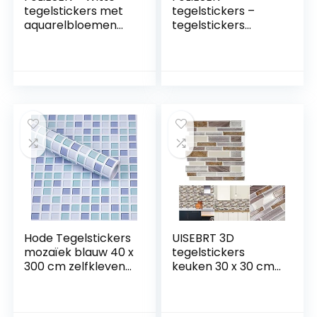
tegelstickers met
tegelstickers –
aquarelbloemen
tegelstickers
voor badkamer.
badkamer –
keuken. badkamer
tegelsticker
– tegelfolie
keuken –
zelfklevend – 9
Orientalische
zelfklevende
Azulejos – 16
tegels. 15 x 20 cm –
plaktegels.:15×20
wit glanzend
cm / 16-tlg. Set
Hode Tegelstickers
UISEBRT 3D
mozaïek blauw 40 x
tegelstickers
300 cm zelfklevend
keuken 30 x 30 cm
voor keuken
tegelspiegel
badkamer
zelfklevende
waterdichte
tegelsticker